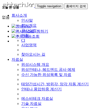
Toggle navigation
홈페이지 검색
오늘 본 상품
회사소개
없음
인사말
회사개요
공사실적
연혁
CI
사업영역
찾아오시는 길
자료실
위성시스템 개요
위성안테나, 헤드엔드 공사 예제
수신 가능한 위성목록 및 자료
태양간섭시간, 방위각, 앙각 자동 계산기
안테나 풍압하중 계산기
에스비테크 자료실
기술 자료실