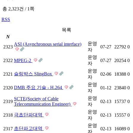
총 2,323건
/
1쪽
RSS
목록
N
운영
ASI (Asynchronous serial interface)
2323
07-27
22792
0
자
운영
2322
MPEG-2
07-27
20254
0
자
운영
슬링박스 SlingBox
2321
02-06
18388
0
자
운영
DMB 주요 기술 - H.264
2320
01-12
23840
0
자
운영
SCTE(Society of Cable
2319
02-13
15737
0
Telecommunication Engineer)
자
운영
극초단파대역
2318
02-13
15557
0
자
운영
초단파고대역
2317
02-13
16089
0
자