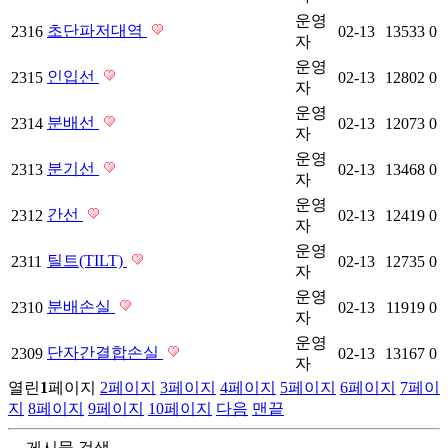
운영
초단파저대역
2316
02-13
13533
0
자
운영
인입선
2315
02-13
12802
0
자
운영
분배선
2314
02-13
12073
0
자
운영
분기선
2313
02-13
13468
0
자
운영
간선
2312
02-13
12419
0
자
운영
틸트(TILT)
2311
02-13
12735
0
자
운영
분배손실
2310
02-13
11919
0
자
운영
단자간결합손실
2309
02-13
13167
0
자
열린
1
페이지
2
페이지
3
페이지
4
페이지
5
페이지
6
페이지
7
페이
지
8
페이지
9
페이지
10
페이지
다음
맨끝
게시물 검색