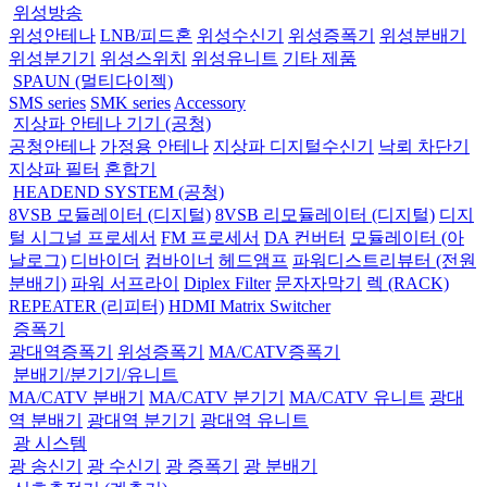
위성방송
위성안테나
LNB/피드혼
위성수신기
위성증폭기
위성분배기
위성분기기
위성스위치
위성유니트
기타 제품
SPAUN (멀티다이젝)
SMS series
SMK series
Accessory
지상파 안테나 기기 (공청)
공청안테나
가정용 안테나
지상파 디지털수신기
낙뢰 차단기
지상파 필터
혼합기
HEADEND SYSTEM (공청)
8VSB 모듈레이터 (디지털)
8VSB 리모듈레이터 (디지털)
디지
털 시그널 프로세서
FM 프로세서
DA 컨버터
모듈레이터 (아
날로그)
디바이더
컴바이너
헤드앰프
파워디스트리뷰터 (전원
분배기)
파워 서프라이
Diplex Filter
문자자막기
렉 (RACK)
REPEATER (리피터)
HDMI Matrix Switcher
증폭기
광대역증폭기
위성증폭기
MA/CATV증폭기
분배기/분기기/유니트
MA/CATV 분배기
MA/CATV 분기기
MA/CATV 유니트
광대
역 분배기
광대역 분기기
광대역 유니트
광 시스템
광 송신기
광 수신기
광 증폭기
광 분배기