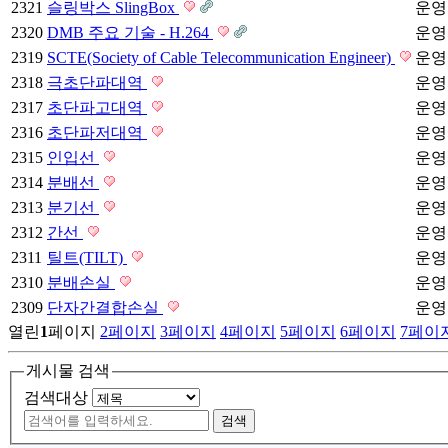
2321
슬링박스 SlingBox
운영
2320
DMB 주요 기술 - H.264
운영
2319
SCTE(Society of Cable Telecommunication Engineer)
운영
2318
극초단파대역
운영
2317
초단파고대역
운영
2316
초단파저대역
운영
2315
인입선
운영
2314
분배선
운영
2313
분기선
운영
2312
간선
운영
2311
틸트(TILT)
운영
2310
분배손실
운영
2309
단자간결합손실
운영
열린
1
페이지
2
페이지
3
페이지
4
페이지
5
페이지
6
페이지
7
페이
게시물 검색
검색대상
검색