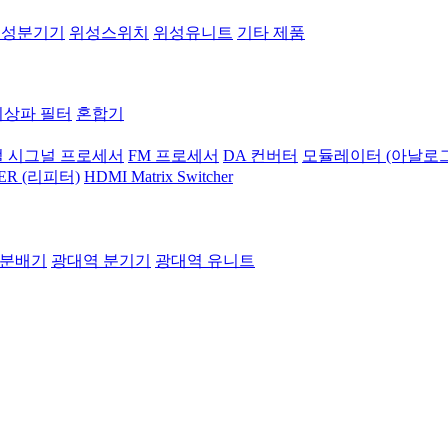
위성분기기
위성스위치
위성유니트
기타 제품
지상파 필터
혼합기
 시그널 프로세서
FM 프로세서
DA 컨버터
모듈레이터 (아날로그
ER (리피터)
HDMI Matrix Switcher
 분배기
광대역 분기기
광대역 유니트