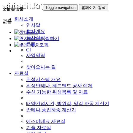
Toggle navigation
홈페이지 검색
오늘 본 상품
회사소개
없음
인사말
회사개요
공사실적
연혁
CI
사업영역
찾아오시는 길
자료실
위성시스템 개요
위성안테나, 헤드엔드 공사 예제
수신 가능한 위성목록 및 자료
태양간섭시간, 방위각, 앙각 자동 계산기
안테나 풍압하중 계산기
에스비테크 자료실
기술 자료실