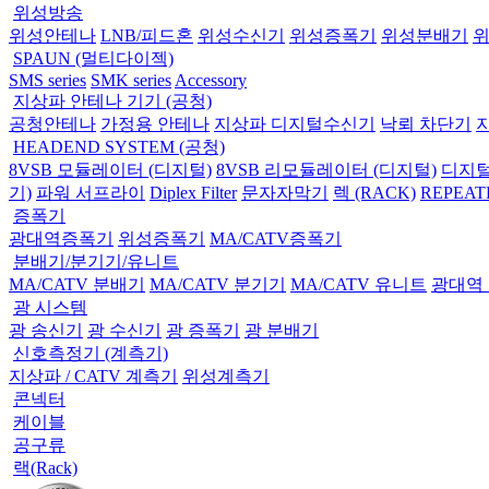
위성방송
위성안테나
LNB/피드혼
위성수신기
위성증폭기
위성분배기
SPAUN (멀티다이젝)
SMS series
SMK series
Accessory
지상파 안테나 기기 (공청)
공청안테나
가정용 안테나
지상파 디지털수신기
낙뢰 차단기
HEADEND SYSTEM (공청)
8VSB 모듈레이터 (디지털)
8VSB 리모듈레이터 (디지털)
디지털
기)
파워 서프라이
Diplex Filter
문자자막기
렉 (RACK)
REPEAT
증폭기
광대역증폭기
위성증폭기
MA/CATV증폭기
분배기/분기기/유니트
MA/CATV 분배기
MA/CATV 분기기
MA/CATV 유니트
광대역
광 시스템
광 송신기
광 수신기
광 증폭기
광 분배기
신호측정기 (계측기)
지상파 / CATV 계측기
위성계측기
콘넥터
케이블
공구류
랙(Rack)