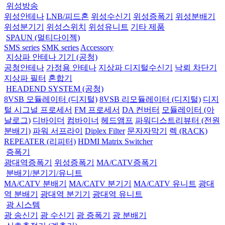
위성방송
위성안테나
LNB/피드혼
위성수신기
위성증폭기
위성분배기
위성분기기
위성스위치
위성유니트
기타 제품
SPAUN (멀티다이젝)
SMS series
SMK series
Accessory
지상파 안테나 기기 (공청)
공청안테나
가정용 안테나
지상파 디지털수신기
낙뢰 차단기
지상파 필터
혼합기
HEADEND SYSTEM (공청)
8VSB 모듈레이터 (디지털)
8VSB 리모듈레이터 (디지털)
디지
털 시그널 프로세서
FM 프로세서
DA 컨버터
모듈레이터 (아
날로그)
디바이더
컴바이너
헤드앰프
파워디스트리뷰터 (전원
분배기)
파워 서프라이
Diplex Filter
문자자막기
렉 (RACK)
REPEATER (리피터)
HDMI Matrix Switcher
증폭기
광대역증폭기
위성증폭기
MA/CATV증폭기
분배기/분기기/유니트
MA/CATV 분배기
MA/CATV 분기기
MA/CATV 유니트
광대
역 분배기
광대역 분기기
광대역 유니트
광 시스템
광 송신기
광 수신기
광 증폭기
광 분배기