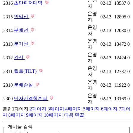
초단파저대역
2316
02-13
13537
0
자
운영
인입선
2315
02-13
12805
0
자
운영
분배선
2314
02-13
12080
0
자
운영
분기선
2313
02-13
13472
0
자
운영
간선
2312
02-13
12424
0
자
운영
틸트(TILT)
2311
02-13
12737
0
자
운영
분배손실
2310
02-13
11922
0
자
운영
단자간결합손실
2309
02-13
13169
0
자
열린
1
페이지
2
페이지
3
페이지
4
페이지
5
페이지
6
페이지
7
페이
지
8
페이지
9
페이지
10
페이지
다음
맨끝
게시물 검색