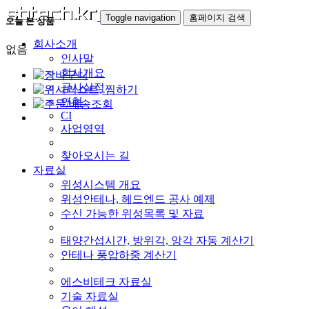
Toggle navigation
홈페이지 검색
오늘 본 상품
회사소개
없음
인사말
회사개요
공사실적
연혁
CI
사업영역
찾아오시는 길
자료실
위성시스템 개요
위성안테나, 헤드엔드 공사 예제
수신 가능한 위성목록 및 자료
태양간섭시간, 방위각, 앙각 자동 계산기
안테나 풍압하중 계산기
에스비테크 자료실
기술 자료실