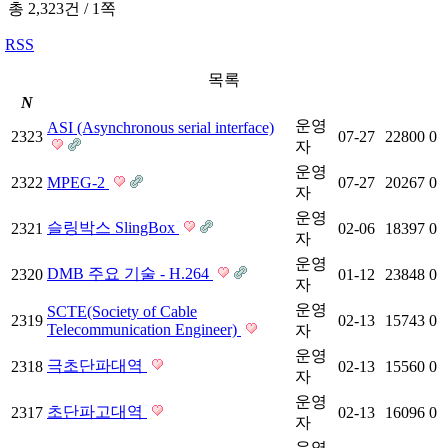
총 2,323건
/
1쪽
RSS
목록
N
운영
ASI (Asynchronous serial interface)
2323
07-27
22800
0
자
운영
2322
MPEG-2
07-27
20267
0
자
운영
슬링박스 SlingBox
2321
02-06
18397
0
자
운영
DMB 주요 기술 - H.264
2320
01-12
23848
0
자
운영
SCTE(Society of Cable
2319
02-13
15743
0
Telecommunication Engineer)
자
운영
극초단파대역
2318
02-13
15560
0
자
운영
초단파고대역
2317
02-13
16096
0
자
운영