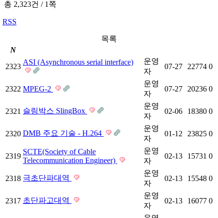
총 2,323건
/
1쪽
RSS
목록
N
운영
ASI (Asynchronous serial interface)
2323
07-27
22774
0
자
운영
2322
MPEG-2
07-27
20236
0
자
운영
슬링박스 SlingBox
2321
02-06
18380
0
자
운영
DMB 주요 기술 - H.264
2320
01-12
23825
0
자
운영
SCTE(Society of Cable
2319
02-13
15731
0
Telecommunication Engineer)
자
운영
극초단파대역
2318
02-13
15548
0
자
운영
초단파고대역
2317
02-13
16077
0
자
운영