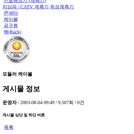
신호측정기 (계측기)
지상파 / CATV 계측기
위성계측기
콘넥터
케이블
공구류
랙(Rack)
모듈러 케이블
게시물 정보
운영자
/
2003-08-04 09:49
/
9,507회
/
0건
게시물 상단 및 하단 버튼
목록