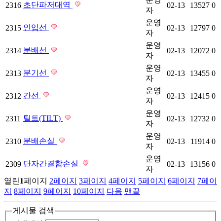
초단파저대역
2316
02-13
13527
0
자
운영
인입선
2315
02-13
12797
0
자
운영
분배선
2314
02-13
12072
0
자
운영
분기선
2313
02-13
13455
0
자
운영
간선
2312
02-13
12415
0
자
운영
틸트(TILT)
2311
02-13
12732
0
자
운영
분배손실
2310
02-13
11914
0
자
운영
단자간결합손실
2309
02-13
13156
0
자
열린
1
페이지
2
페이지
3
페이지
4
페이지
5
페이지
6
페이지
7
페이
지
8
페이지
9
페이지
10
페이지
다음
맨끝
게시물 검색