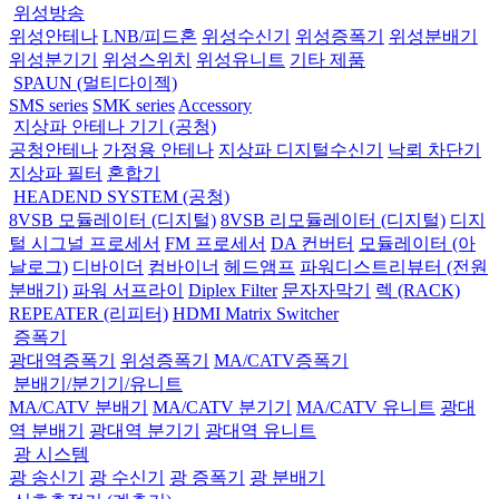
위성방송
위성안테나
LNB/피드혼
위성수신기
위성증폭기
위성분배기
위성분기기
위성스위치
위성유니트
기타 제품
SPAUN (멀티다이젝)
SMS series
SMK series
Accessory
지상파 안테나 기기 (공청)
공청안테나
가정용 안테나
지상파 디지털수신기
낙뢰 차단기
지상파 필터
혼합기
HEADEND SYSTEM (공청)
8VSB 모듈레이터 (디지털)
8VSB 리모듈레이터 (디지털)
디지
털 시그널 프로세서
FM 프로세서
DA 컨버터
모듈레이터 (아
날로그)
디바이더
컴바이너
헤드앰프
파워디스트리뷰터 (전원
분배기)
파워 서프라이
Diplex Filter
문자자막기
렉 (RACK)
REPEATER (리피터)
HDMI Matrix Switcher
증폭기
광대역증폭기
위성증폭기
MA/CATV증폭기
분배기/분기기/유니트
MA/CATV 분배기
MA/CATV 분기기
MA/CATV 유니트
광대
역 분배기
광대역 분기기
광대역 유니트
광 시스템
광 송신기
광 수신기
광 증폭기
광 분배기