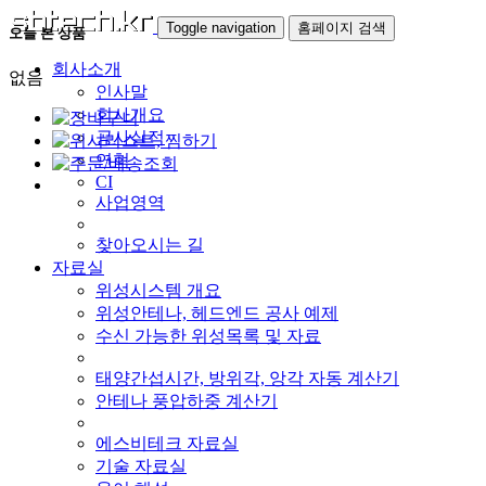
Toggle navigation
홈페이지 검색
오늘 본 상품
회사소개
없음
인사말
회사개요
공사실적
연혁
CI
사업영역
찾아오시는 길
자료실
위성시스템 개요
위성안테나, 헤드엔드 공사 예제
수신 가능한 위성목록 및 자료
태양간섭시간, 방위각, 앙각 자동 계산기
안테나 풍압하중 계산기
에스비테크 자료실
기술 자료실