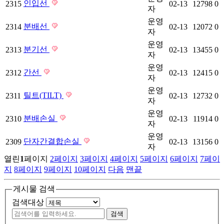
인입선
2315
02-13
12798
0
자
운영
분배선
2314
02-13
12072
0
자
운영
분기선
2313
02-13
13455
0
자
운영
간선
2312
02-13
12415
0
자
운영
틸트(TILT)
2311
02-13
12732
0
자
운영
분배손실
2310
02-13
11914
0
자
운영
단자간결합손실
2309
02-13
13156
0
자
열린
1
페이지
2
페이지
3
페이지
4
페이지
5
페이지
6
페이지
7
페이
지
8
페이지
9
페이지
10
페이지
다음
맨끝
게시물 검색
검색대상
검색