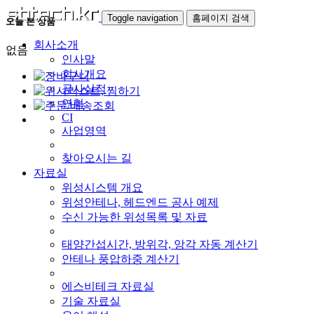
Toggle navigation
홈페이지 검색
오늘 본 상품
회사소개
없음
인사말
회사개요
공사실적
연혁
CI
사업영역
찾아오시는 길
자료실
위성시스템 개요
위성안테나, 헤드엔드 공사 예제
수신 가능한 위성목록 및 자료
태양간섭시간, 방위각, 앙각 자동 계산기
안테나 풍압하중 계산기
에스비테크 자료실
기술 자료실