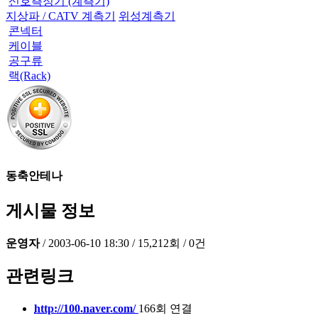
신호측정기 (계측기)
지상파 / CATV 계측기
위성계측기
콘넥터
케이블
공구류
랙(Rack)
동축안테나
게시물 정보
운영자
/
2003-06-10 18:30
/
15,212회
/
0건
관련링크
http://100.naver.com/
166회 연결