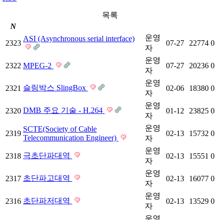
목록
N
운영
ASI (Asynchronous serial interface)
2323
07-27
22774
0
자
운영
2322
MPEG-2
07-27
20236
0
자
운영
슬링박스 SlingBox
2321
02-06
18380
0
자
운영
DMB 주요 기술 - H.264
2320
01-12
23825
0
자
운영
SCTE(Society of Cable
2319
02-13
15732
0
Telecommunication Engineer)
자
운영
극초단파대역
2318
02-13
15551
0
자
운영
초단파고대역
2317
02-13
16077
0
자
운영
초단파저대역
2316
02-13
13529
0
자
운영