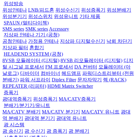
위성방송
위성안테나
LNB/피드혼
위성수신기
위성증폭기
위성분배기
위성분기기
위성스위치
위성유니트
기타 제품
SPAUN (멀티다이젝)
SMS series
SMK series
Accessory
지상파 안테나 기기 (공청)
공청안테나
가정용 안테나
지상파 디지털수신기
낙뢰 차단기
지상파 필터
혼합기
HEADEND SYSTEM (공청)
8VSB 모듈레이터 (디지털)
8VSB 리모듈레이터 (디지털)
디지
털 시그널 프로세서
FM 프로세서
DA 컨버터
모듈레이터 (아
날로그)
디바이더
컴바이너
헤드앰프
파워디스트리뷰터 (전원
분배기)
파워 서프라이
Diplex Filter
문자자막기
렉 (RACK)
REPEATER (리피터)
HDMI Matrix Switcher
증폭기
광대역증폭기
위성증폭기
MA/CATV증폭기
분배기/분기기/유니트
MA/CATV 분배기
MA/CATV 분기기
MA/CATV 유니트
광대
역 분배기
광대역 분기기
광대역 유니트
광 시스템
광 송신기
광 수신기
광 증폭기
광 분배기