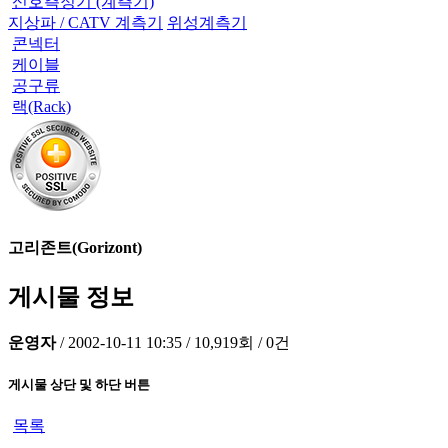
신호측정기 (계측기)
지상파 / CATV 계측기
위성계측기
콘넥터
케이블
공구류
랙(Rack)
고리존트(Gorizont)
게시물 정보
운영자
/
2002-10-11 10:35
/
10,919회
/
0건
게시물 상단 및 하단 버튼
목록