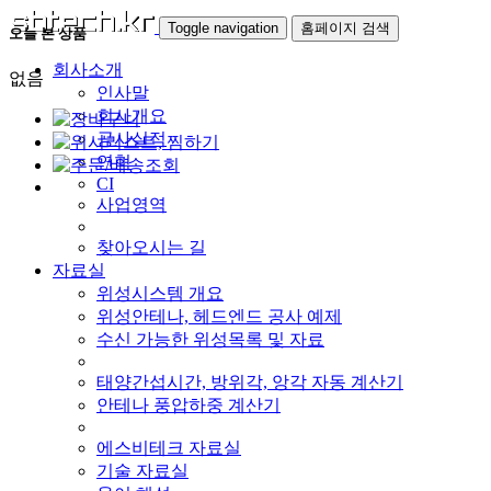
Toggle navigation
홈페이지 검색
오늘 본 상품
회사소개
없음
인사말
회사개요
공사실적
연혁
CI
사업영역
찾아오시는 길
자료실
위성시스템 개요
위성안테나, 헤드엔드 공사 예제
수신 가능한 위성목록 및 자료
태양간섭시간, 방위각, 앙각 자동 계산기
안테나 풍압하중 계산기
에스비테크 자료실
기술 자료실