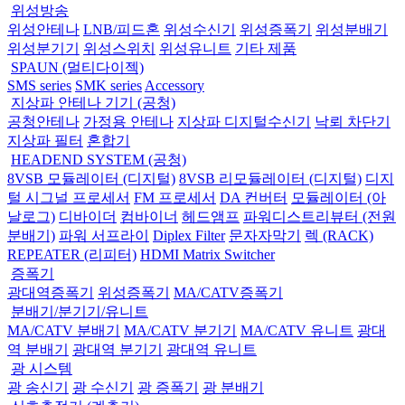
위성방송
위성안테나
LNB/피드혼
위성수신기
위성증폭기
위성분배기
위성분기기
위성스위치
위성유니트
기타 제품
SPAUN (멀티다이젝)
SMS series
SMK series
Accessory
지상파 안테나 기기 (공청)
공청안테나
가정용 안테나
지상파 디지털수신기
낙뢰 차단기
지상파 필터
혼합기
HEADEND SYSTEM (공청)
8VSB 모듈레이터 (디지털)
8VSB 리모듈레이터 (디지털)
디지
털 시그널 프로세서
FM 프로세서
DA 컨버터
모듈레이터 (아
날로그)
디바이더
컴바이너
헤드앰프
파워디스트리뷰터 (전원
분배기)
파워 서프라이
Diplex Filter
문자자막기
렉 (RACK)
REPEATER (리피터)
HDMI Matrix Switcher
증폭기
광대역증폭기
위성증폭기
MA/CATV증폭기
분배기/분기기/유니트
MA/CATV 분배기
MA/CATV 분기기
MA/CATV 유니트
광대
역 분배기
광대역 분기기
광대역 유니트
광 시스템
광 송신기
광 수신기
광 증폭기
광 분배기