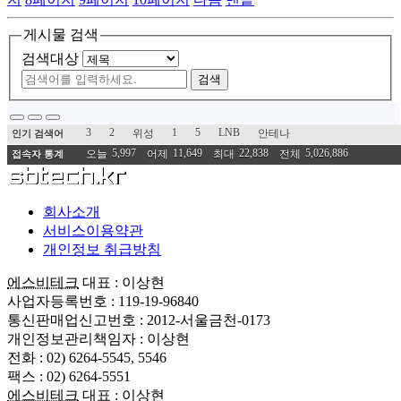
게시물 검색
검색대상
검색
3
2
1
5
LNB
위성
안테나
인기 검색어
5,997
11,649
22,838
5,026,886
오늘
어제
최대
전체
접속자 통계
회사소개
서비스이용약관
개인정보 취급방침
에스비테크
대표 : 이상현
사업자등록번호 : 119-19-96840
통신판매업신고번호 : 2012-서울금천-0173
개인정보관리책임자 : 이상현
전화 : 02) 6264-5545, 5546
팩스 : 02) 6264-5551
에스비테크
대표 : 이상현