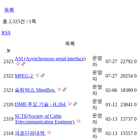
목록
총 2,323건
/
1쪽
RSS
목록
N
운영
ASI (Asynchronous serial interface)
2323
07-27
22792
0
자
운영
2322
MPEG-2
07-27
20254
0
자
운영
슬링박스 SlingBox
2321
02-06
18389
0
자
운영
DMB 주요 기술 - H.264
2320
01-12
23841
0
자
운영
SCTE(Society of Cable
2319
02-13
15737
0
Telecommunication Engineer)
자
운영
극초단파대역
2318
02-13
15557
0
자