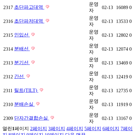
운영
초단파고대역
2317
02-13
16089
0
자
운영
초단파저대역
2316
02-13
13533
0
자
운영
인입선
2315
02-13
12802
0
자
운영
분배선
2314
02-13
12074
0
자
운영
분기선
2313
02-13
13469
0
자
운영
간선
2312
02-13
12419
0
자
운영
틸트(TILT)
2311
02-13
12735
0
자
운영
분배손실
2310
02-13
11919
0
자
운영
단자간결합손실
2309
02-13
13167
0
자
열린
1
페이지
2
페이지
3
페이지
4
페이지
5
페이지
6
페이지
7
페이
지
8
페이지
9
페이지
10
페이지
다음
맨끝