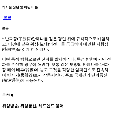
게시물 상단 및 하단 버튼
목록
본문
* 반파장(半波長)안테나를 같은 평면 위에 규칙적으로 배열하
고, 이것에 같은 위상(位相)의전파를 공급하여 예민한 지향성
(指向性)을 갖게 한 안테나.
어떤 특정 방향으로만 전파를 발사하거나, 특정 방향에서만 전
파를 수신할 경우에 쓰인다. 보통 같은 모양의 안테나를 1/4파
장 떼어 배후(背後)에 놓고 그것을 적당한 임피던스로 접속하
여 반사기(反射器)로서 작동시킨다. 주로 국제간의 단파통신
(短波通信)에 사용된다.
추천
0
위성방송, 위성통신, 헤드엔드 용어