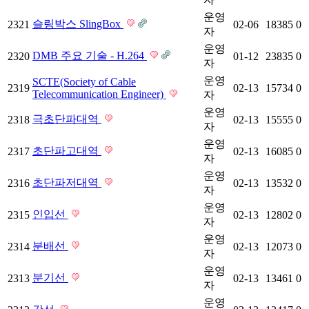
운영
슬링박스 SlingBox
2321
02-06
18385
0
자
운영
DMB 주요 기술 - H.264
2320
01-12
23835
0
자
운영
SCTE(Society of Cable
2319
02-13
15734
0
Telecommunication Engineer)
자
운영
극초단파대역
2318
02-13
15555
0
자
운영
초단파고대역
2317
02-13
16085
0
자
운영
초단파저대역
2316
02-13
13532
0
자
운영
인입선
2315
02-13
12802
0
자
운영
분배선
2314
02-13
12073
0
자
운영
분기선
2313
02-13
13461
0
자
운영