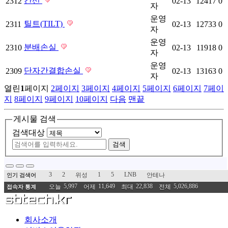
간선
2312
02-13
12417
0
자
운영
틸트(TILT)
2311
02-13
12733
0
자
운영
분배손실
2310
02-13
11918
0
자
운영
단자간결합손실
2309
02-13
13163
0
자
열린
1
페이지
2
페이지
3
페이지
4
페이지
5
페이지
6
페이지
7
페이
지
8
페이지
9
페이지
10
페이지
다음
맨끝
게시물 검색
검색대상
검색
3
2
1
5
LNB
위성
안테나
인기 검색어
5,997
11,649
22,838
5,026,886
오늘
어제
최대
전체
접속자 통계
회사소개