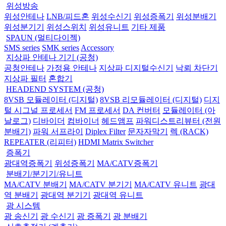
위성방송
위성안테나
LNB/피드혼
위성수신기
위성증폭기
위성분배기
위성분기기
위성스위치
위성유니트
기타 제품
SPAUN (멀티다이젝)
SMS series
SMK series
Accessory
지상파 안테나 기기 (공청)
공청안테나
가정용 안테나
지상파 디지털수신기
낙뢰 차단기
지상파 필터
혼합기
HEADEND SYSTEM (공청)
8VSB 모듈레이터 (디지털)
8VSB 리모듈레이터 (디지털)
디지
털 시그널 프로세서
FM 프로세서
DA 컨버터
모듈레이터 (아
날로그)
디바이더
컴바이너
헤드앰프
파워디스트리뷰터 (전원
분배기)
파워 서프라이
Diplex Filter
문자자막기
렉 (RACK)
REPEATER (리피터)
HDMI Matrix Switcher
증폭기
광대역증폭기
위성증폭기
MA/CATV증폭기
분배기/분기기/유니트
MA/CATV 분배기
MA/CATV 분기기
MA/CATV 유니트
광대
역 분배기
광대역 분기기
광대역 유니트
광 시스템
광 송신기
광 수신기
광 증폭기
광 분배기