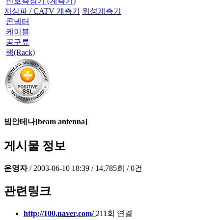
신호측정기 (계측기)
지상파 / CATV 계측기
위성계측기
콘넥터
케이블
공구류
랙(Rack)
빔안테나[beam antenna]
게시물 정보
운영자
/
2003-06-10 18:39
/
14,785회
/
0건
관련링크
http://100.naver.com/
211회 연결