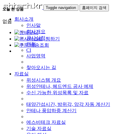
Toggle navigation
홈페이지 검색
오늘 본 상품
회사소개
없음
인사말
회사개요
공사실적
연혁
CI
사업영역
찾아오시는 길
자료실
위성시스템 개요
위성안테나, 헤드엔드 공사 예제
수신 가능한 위성목록 및 자료
태양간섭시간, 방위각, 앙각 자동 계산기
안테나 풍압하중 계산기
에스비테크 자료실
기술 자료실