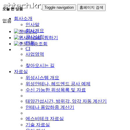
Toggle navigation
홈페이지 검색
오늘 본 상품
회사소개
없음
인사말
회사개요
공사실적
연혁
CI
사업영역
찾아오시는 길
자료실
위성시스템 개요
위성안테나, 헤드엔드 공사 예제
수신 가능한 위성목록 및 자료
태양간섭시간, 방위각, 앙각 자동 계산기
안테나 풍압하중 계산기
에스비테크 자료실
기술 자료실