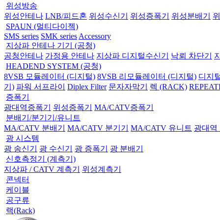
위성방송
위성안테나
LNB/피드혼
위성수신기
위성증폭기
위성분배기
SPAUN (멀티다이젝)
SMS series
SMK series
Accessory
지상파 안테나 기기 (공청)
공청안테나
가정용 안테나
지상파 디지털수신기
낙뢰 차단기
HEADEND SYSTEM (공청)
8VSB 모듈레이터 (디지털)
8VSB 리모듈레이터 (디지털)
디지털
기)
파워 서프라이
Diplex Filter
문자자막기
렉 (RACK)
REPEAT
증폭기
광대역증폭기
위성증폭기
MA/CATV증폭기
분배기/분기기/유니트
MA/CATV 분배기
MA/CATV 분기기
MA/CATV 유니트
광대역
광 시스템
광 송신기
광 수신기
광 증폭기
광 분배기
신호측정기 (계측기)
지상파 / CATV 계측기
위성계측기
콘넥터
케이블
공구류
랙(Rack)