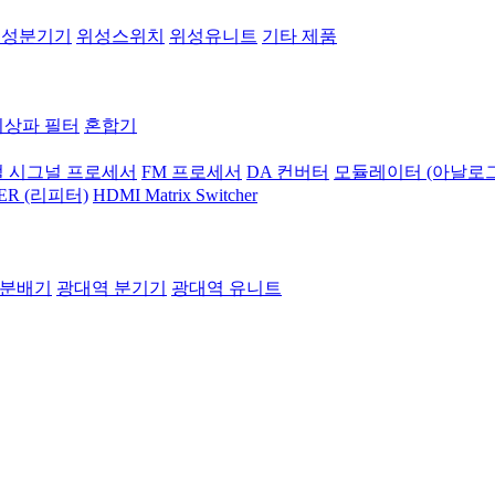
위성분기기
위성스위치
위성유니트
기타 제품
지상파 필터
혼합기
 시그널 프로세서
FM 프로세서
DA 컨버터
모듈레이터 (아날로그
ER (리피터)
HDMI Matrix Switcher
 분배기
광대역 분기기
광대역 유니트