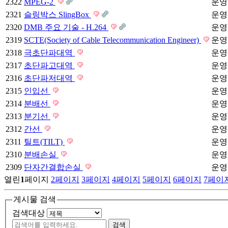
2322
MPEG-2
운영
2321
슬링박스 SlingBox
운영
2320
DMB 주요 기술 - H.264
운영
2319
SCTE(Society of Cable Telecommunication Engineer)
운영
2318
극초단파대역
운영
2317
초단파고대역
운영
2316
초단파저대역
운영
2315
인입선
운영
2314
분배선
운영
2313
분기선
운영
2312
간선
운영
2311
틸트(TILT)
운영
2310
분배손실
운영
2309
단자간결합손실
운영
열린
1
페이지
2
페이지
3
페이지
4
페이지
5
페이지
6
페이지
7
페이
게시물 검색
검색대상
검색