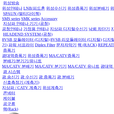
위성방송
위성안테나
LNB/피드혼
위성수신기
위성증폭기
위성분배기
SPAUN (멀티다이젝)
SMS series
SMK series
Accessory
지상파 안테나 기기 (공청)
공청안테나
가정용 안테나
지상파 디지털수신기
낙뢰 차단기
HEADEND SYSTEM (공청)
8VSB 모듈레이터 (디지털)
8VSB 리모듈레이터 (디지털)
디지털
기)
파워 서프라이
Diplex Filter
문자자막기
렉 (RACK)
REPEAT
증폭기
광대역증폭기
위성증폭기
MA/CATV증폭기
분배기/분기기/유니트
MA/CATV 분배기
MA/CATV 분기기
MA/CATV 유니트
광대역
광 시스템
광 송신기
광 수신기
광 증폭기
광 분배기
신호측정기 (계측기)
지상파 / CATV 계측기
위성계측기
콘넥터
케이블
공구류
랙(Rack)