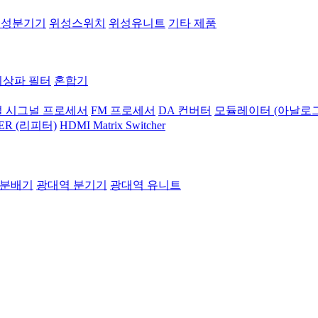
위성분기기
위성스위치
위성유니트
기타 제품
지상파 필터
혼합기
 시그널 프로세서
FM 프로세서
DA 컨버터
모듈레이터 (아날로그
ER (리피터)
HDMI Matrix Switcher
 분배기
광대역 분기기
광대역 유니트