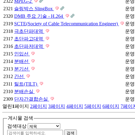
2322
MPEG-2
운영
2321
슬링박스 SlingBox
운영
2320
DMB 주요 기술 - H.264
운영
2319
SCTE(Society of Cable Telecommunication Engineer)
운영
2318
극초단파대역
운영
2317
초단파고대역
운영
2316
초단파저대역
운영
2315
인입선
운영
2314
분배선
운영
2313
분기선
운영
2312
간선
운영
2311
틸트(TILT)
운영
2310
분배손실
운영
2309
단자간결합손실
운영
열린
1
페이지
2
페이지
3
페이지
4
페이지
5
페이지
6
페이지
7
페이
게시물 검색
검색대상
검색