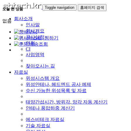
Toggle navigation
홈페이지 검색
오늘 본 상품
회사소개
없음
인사말
회사개요
공사실적
연혁
CI
사업영역
찾아오시는 길
자료실
위성시스템 개요
위성안테나, 헤드엔드 공사 예제
수신 가능한 위성목록 및 자료
태양간섭시간, 방위각, 앙각 자동 계산기
안테나 풍압하중 계산기
에스비테크 자료실
기술 자료실