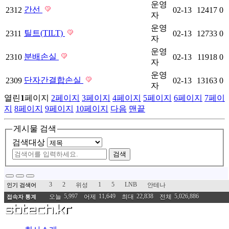
운영
간선
2312
02-13
12417
0
자
운영
틸트(TILT)
2311
02-13
12733
0
자
운영
분배손실
2310
02-13
11918
0
자
운영
단자간결합손실
2309
02-13
13163
0
자
열린
1
페이지
2
페이지
3
페이지
4
페이지
5
페이지
6
페이지
7
페이
지
8
페이지
9
페이지
10
페이지
다음
맨끝
게시물 검색
검색대상
검색
3
2
1
5
LNB
위성
안테나
인기 검색어
5,997
11,649
22,838
5,026,886
오늘
어제
최대
전체
접속자 통계