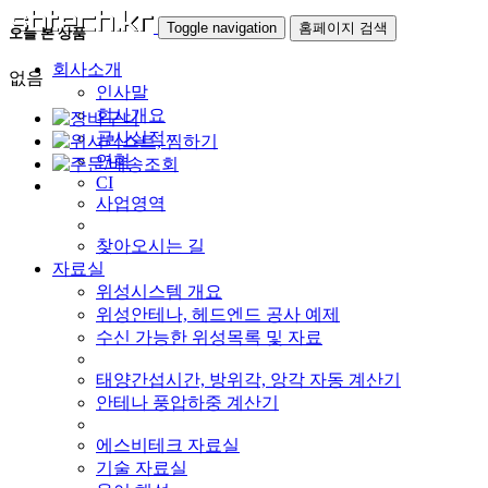
Toggle navigation
홈페이지 검색
오늘 본 상품
회사소개
없음
인사말
회사개요
공사실적
연혁
CI
사업영역
찾아오시는 길
자료실
위성시스템 개요
위성안테나, 헤드엔드 공사 예제
수신 가능한 위성목록 및 자료
태양간섭시간, 방위각, 앙각 자동 계산기
안테나 풍압하중 계산기
에스비테크 자료실
기술 자료실