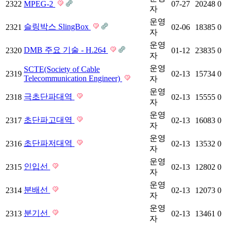
2322
MPEG-2
07-27
20248
0
자
운영
슬링박스 SlingBox
2321
02-06
18385
0
자
운영
DMB 주요 기술 - H.264
2320
01-12
23835
0
자
운영
SCTE(Society of Cable
2319
02-13
15734
0
Telecommunication Engineer)
자
운영
극초단파대역
2318
02-13
15555
0
자
운영
초단파고대역
2317
02-13
16083
0
자
운영
초단파저대역
2316
02-13
13532
0
자
운영
인입선
2315
02-13
12802
0
자
운영
분배선
2314
02-13
12073
0
자
운영
분기선
2313
02-13
13461
0
자