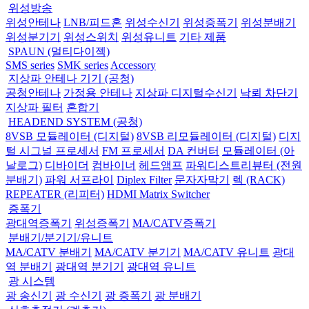
위성방송
위성안테나
LNB/피드혼
위성수신기
위성증폭기
위성분배기
위성분기기
위성스위치
위성유니트
기타 제품
SPAUN (멀티다이젝)
SMS series
SMK series
Accessory
지상파 안테나 기기 (공청)
공청안테나
가정용 안테나
지상파 디지털수신기
낙뢰 차단기
지상파 필터
혼합기
HEADEND SYSTEM (공청)
8VSB 모듈레이터 (디지털)
8VSB 리모듈레이터 (디지털)
디지
털 시그널 프로세서
FM 프로세서
DA 컨버터
모듈레이터 (아
날로그)
디바이더
컴바이너
헤드앰프
파워디스트리뷰터 (전원
분배기)
파워 서프라이
Diplex Filter
문자자막기
렉 (RACK)
REPEATER (리피터)
HDMI Matrix Switcher
증폭기
광대역증폭기
위성증폭기
MA/CATV증폭기
분배기/분기기/유니트
MA/CATV 분배기
MA/CATV 분기기
MA/CATV 유니트
광대
역 분배기
광대역 분기기
광대역 유니트
광 시스템
광 송신기
광 수신기
광 증폭기
광 분배기