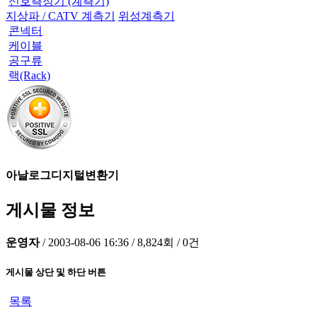
신호측정기 (계측기)
지상파 / CATV 계측기
위성계측기
콘넥터
케이블
공구류
랙(Rack)
아날로그디지털변환기
게시물 정보
운영자
/
2003-08-06 16:36
/
8,824회
/
0건
게시물 상단 및 하단 버튼
목록