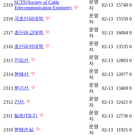
운영
SCTE(Society of Cable
2319
02-13
15740
0
Telecommunication Engineer)
자
운영
극초단파대역
2318
02-13
15559
0
자
운영
초단파고대역
2317
02-13
16094
0
자
운영
초단파저대역
2316
02-13
13535
0
자
운영
인입선
2315
02-13
12803
0
자
운영
분배선
2314
02-13
12077
0
자
운영
분기선
2313
02-13
13469
0
자
운영
간선
2312
02-13
12421
0
자
운영
틸트(TILT)
2311
02-13
12736
0
자
운영
분배손실
2310
02-13
11921
0
자