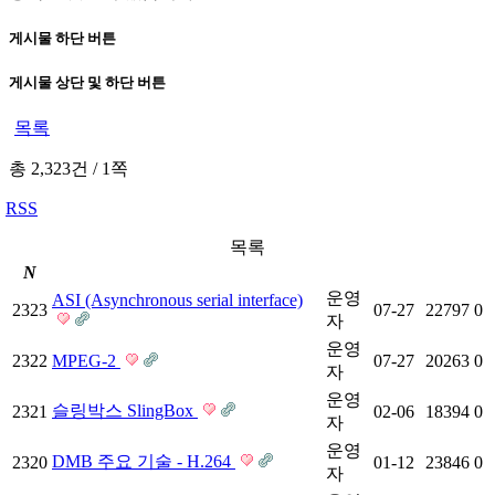
게시물 하단 버튼
게시물 상단 및 하단 버튼
목록
총 2,323건
/
1쪽
RSS
목록
N
운영
ASI (Asynchronous serial interface)
2323
07-27
22797
0
자
운영
2322
MPEG-2
07-27
20263
0
자
운영
슬링박스 SlingBox
2321
02-06
18394
0
자
운영
DMB 주요 기술 - H.264
2320
01-12
23846
0
자