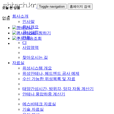
Toggle navigation
홈페이지 검색
오늘 본 상품
회사소개
없음
인사말
회사개요
공사실적
연혁
CI
사업영역
찾아오시는 길
자료실
위성시스템 개요
위성안테나, 헤드엔드 공사 예제
수신 가능한 위성목록 및 자료
태양간섭시간, 방위각, 앙각 자동 계산기
안테나 풍압하중 계산기
에스비테크 자료실
기술 자료실