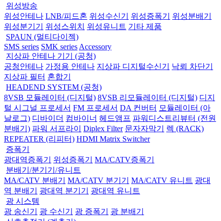
위성방송
위성안테나
LNB/피드혼
위성수신기
위성증폭기
위성분배기
위성분기기
위성스위치
위성유니트
기타 제품
SPAUN (멀티다이젝)
SMS series
SMK series
Accessory
지상파 안테나 기기 (공청)
공청안테나
가정용 안테나
지상파 디지털수신기
낙뢰 차단기
지상파 필터
혼합기
HEADEND SYSTEM (공청)
8VSB 모듈레이터 (디지털)
8VSB 리모듈레이터 (디지털)
디지
털 시그널 프로세서
FM 프로세서
DA 컨버터
모듈레이터 (아
날로그)
디바이더
컴바이너
헤드앰프
파워디스트리뷰터 (전원
분배기)
파워 서프라이
Diplex Filter
문자자막기
렉 (RACK)
REPEATER (리피터)
HDMI Matrix Switcher
증폭기
광대역증폭기
위성증폭기
MA/CATV증폭기
분배기/분기기/유니트
MA/CATV 분배기
MA/CATV 분기기
MA/CATV 유니트
광대
역 분배기
광대역 분기기
광대역 유니트
광 시스템
광 송신기
광 수신기
광 증폭기
광 분배기