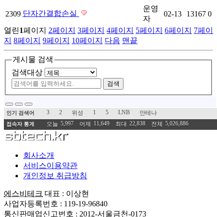
운영
단자간결합손실
2309
02-13
13167
0
자
열린
1
페이지
2
페이지
3
페이지
4
페이지
5
페이지
6
페이지
7
페이
지
8
페이지
9
페이지
10
페이지
다음
맨끝
게시물 검색
검색대상
검색
3
2
1
5
LNB
위성
안테나
인기 검색어
5,997
11,649
22,838
5,026,886
오늘
어제
최대
전체
접속자 통계
회사소개
서비스이용약관
개인정보 취급방침
에스비테크
대표 : 이상현
사업자등록번호 : 119-19-96840
통신판매업신고번호 : 2012-서울금천-0173