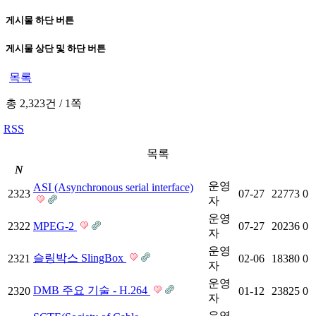
게시물 하단 버튼
게시물 상단 및 하단 버튼
목록
총 2,323건
/
1쪽
RSS
목록
N
운영
ASI (Asynchronous serial interface)
2323
07-27
22773
0
자
운영
2322
MPEG-2
07-27
20236
0
자
운영
슬링박스 SlingBox
2321
02-06
18380
0
자
운영
DMB 주요 기술 - H.264
2320
01-12
23825
0
자
운영