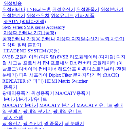
위성방송
위성안테나
LNB/피드혼
위성수신기
위성증폭기
위성분배기
위성분기기
위성스위치
위성유니트
기타 제품
SPAUN (멀티다이젝)
SMS series
SMK series
Accessory
지상파 안테나 기기 (공청)
공청안테나
가정용 안테나
지상파 디지털수신기
낙뢰 차단기
지상파 필터
혼합기
HEADEND SYSTEM (공청)
8VSB 모듈레이터 (디지털)
8VSB 리모듈레이터 (디지털)
디지
털 시그널 프로세서
FM 프로세서
DA 컨버터
모듈레이터 (아
날로그)
디바이더
컴바이너
헤드앰프
파워디스트리뷰터 (전원
분배기)
파워 서프라이
Diplex Filter
문자자막기
렉 (RACK)
REPEATER (리피터)
HDMI Matrix Switcher
증폭기
광대역증폭기
위성증폭기
MA/CATV증폭기
분배기/분기기/유니트
MA/CATV 분배기
MA/CATV 분기기
MA/CATV 유니트
광대
역 분배기
광대역 분기기
광대역 유니트
광 시스템
광 송신기
광 수신기
광 증폭기
광 분배기