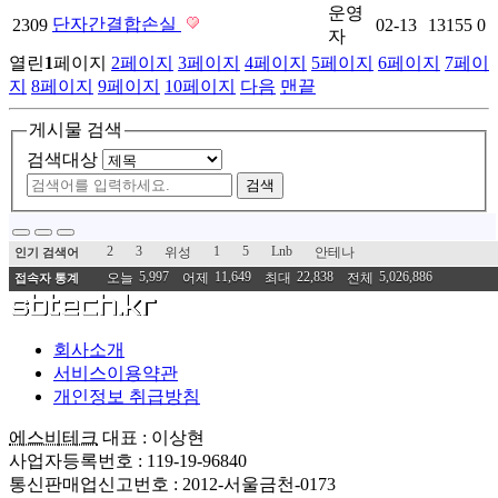
운영
단자간결합손실
2309
02-13
13155
0
자
열린
1
페이지
2
페이지
3
페이지
4
페이지
5
페이지
6
페이지
7
페이
지
8
페이지
9
페이지
10
페이지
다음
맨끝
게시물 검색
검색대상
검색
2
3
1
5
Lnb
위성
안테나
인기 검색어
5,997
11,649
22,838
5,026,886
오늘
어제
최대
전체
접속자 통계
회사소개
서비스이용약관
개인정보 취급방침
에스비테크
대표 : 이상현
사업자등록번호 : 119-19-96840
통신판매업신고번호 : 2012-서울금천-0173