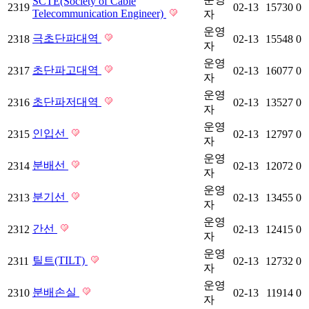
SCTE(Society of Cable
2319
02-13
15730
0
Telecommunication Engineer)
자
운영
극초단파대역
2318
02-13
15548
0
자
운영
초단파고대역
2317
02-13
16077
0
자
운영
초단파저대역
2316
02-13
13527
0
자
운영
인입선
2315
02-13
12797
0
자
운영
분배선
2314
02-13
12072
0
자
운영
분기선
2313
02-13
13455
0
자
운영
간선
2312
02-13
12415
0
자
운영
틸트(TILT)
2311
02-13
12732
0
자
운영
분배손실
2310
02-13
11914
0
자