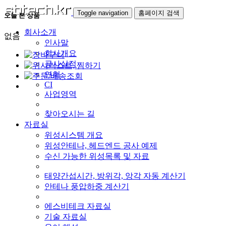
Toggle navigation
홈페이지 검색
오늘 본 상품
회사소개
없음
인사말
회사개요
공사실적
연혁
CI
사업영역
찾아오시는 길
자료실
위성시스템 개요
위성안테나, 헤드엔드 공사 예제
수신 가능한 위성목록 및 자료
태양간섭시간, 방위각, 앙각 자동 계산기
안테나 풍압하중 계산기
에스비테크 자료실
기술 자료실