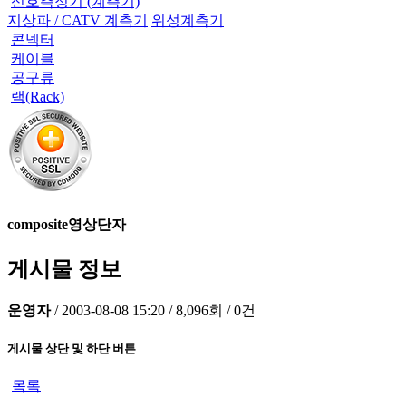
신호측정기 (계측기)
지상파 / CATV 계측기
위성계측기
콘넥터
케이블
공구류
랙(Rack)
composite영상단자
게시물 정보
운영자
/
2003-08-08 15:20
/
8,096회
/
0건
게시물 상단 및 하단 버튼
목록