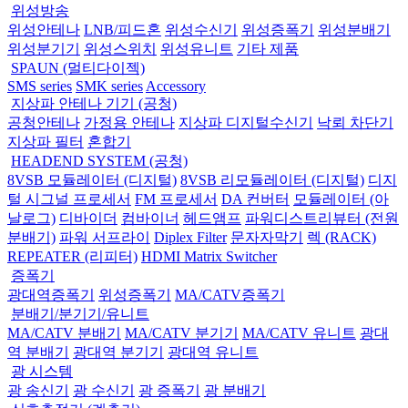
위성방송
위성안테나
LNB/피드혼
위성수신기
위성증폭기
위성분배기
위성분기기
위성스위치
위성유니트
기타 제품
SPAUN (멀티다이젝)
SMS series
SMK series
Accessory
지상파 안테나 기기 (공청)
공청안테나
가정용 안테나
지상파 디지털수신기
낙뢰 차단기
지상파 필터
혼합기
HEADEND SYSTEM (공청)
8VSB 모듈레이터 (디지털)
8VSB 리모듈레이터 (디지털)
디지
털 시그널 프로세서
FM 프로세서
DA 컨버터
모듈레이터 (아
날로그)
디바이더
컴바이너
헤드앰프
파워디스트리뷰터 (전원
분배기)
파워 서프라이
Diplex Filter
문자자막기
렉 (RACK)
REPEATER (리피터)
HDMI Matrix Switcher
증폭기
광대역증폭기
위성증폭기
MA/CATV증폭기
분배기/분기기/유니트
MA/CATV 분배기
MA/CATV 분기기
MA/CATV 유니트
광대
역 분배기
광대역 분기기
광대역 유니트
광 시스템
광 송신기
광 수신기
광 증폭기
광 분배기