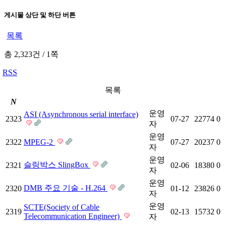
게시물 상단 및 하단 버튼
목록
총 2,323건
/
1쪽
RSS
목록
N
운영
ASI (Asynchronous serial interface)
2323
07-27
22774
0
자
운영
2322
MPEG-2
07-27
20237
0
자
운영
슬링박스 SlingBox
2321
02-06
18380
0
자
운영
DMB 주요 기술 - H.264
2320
01-12
23826
0
자
운영
SCTE(Society of Cable
2319
02-13
15732
0
Telecommunication Engineer)
자