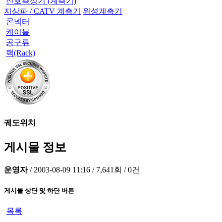
신호측정기 (계측기)
지상파 / CATV 계측기
위성계측기
콘넥터
케이블
공구류
랙(Rack)
궤도위치
게시물 정보
운영자
/
2003-08-09 11:16
/
7,641회
/
0건
게시물 상단 및 하단 버튼
목록