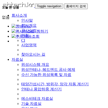
Toggle navigation
홈페이지 검색
오늘 본 상품
회사소개
없음
인사말
회사개요
공사실적
연혁
CI
사업영역
찾아오시는 길
자료실
위성시스템 개요
위성안테나, 헤드엔드 공사 예제
수신 가능한 위성목록 및 자료
태양간섭시간, 방위각, 앙각 자동 계산기
안테나 풍압하중 계산기
에스비테크 자료실
기술 자료실