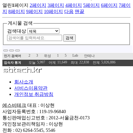
열린
1
페이지
2
페이지
3
페이지
4
페이지
5
페이지
6
페이지
7
페이
지
8
페이지
9
페이지
10
페이지
다음
맨끝
게시물 검색
검색대상
검색
2
3
1
5
Lnb
위성
안테나
인기 검색어
5,997
11,649
22,838
5,026,886
오늘
어제
최대
전체
접속자 통계
회사소개
서비스이용약관
개인정보 취급방침
에스비테크
대표 : 이상현
사업자등록번호 : 119-19-96840
통신판매업신고번호 : 2012-서울금천-0173
개인정보관리책임자 : 이상현
전화 : 02) 6264-5545, 5546