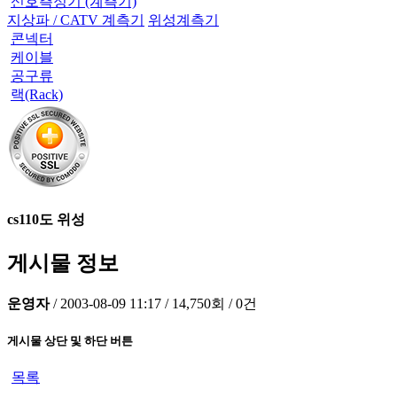
신호측정기 (계측기)
지상파 / CATV 계측기
위성계측기
콘넥터
케이블
공구류
랙(Rack)
cs110도 위성
게시물 정보
운영자
/
2003-08-09 11:17
/
14,750회
/
0건
게시물 상단 및 하단 버튼
목록