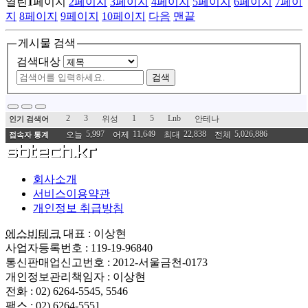
열린
1
페이지
2
페이지
3
페이지
4
페이지
5
페이지
6
페이지
7
페이
지
8
페이지
9
페이지
10
페이지
다음
맨끝
게시물 검색
검색대상
검색
2
3
1
5
Lnb
위성
안테나
인기 검색어
5,997
11,649
22,838
5,026,886
오늘
어제
최대
전체
접속자 통계
회사소개
서비스이용약관
개인정보 취급방침
에스비테크
대표 : 이상현
사업자등록번호 : 119-19-96840
통신판매업신고번호 : 2012-서울금천-0173
개인정보관리책임자 : 이상현
전화 : 02) 6264-5545, 5546
팩스 : 02) 6264-5551