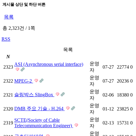
게시물 상단 및 하단 버튼
목록
총 2,323건
/
1쪽
RSS
목록
N
운영
ASI (Asynchronous serial interface)
2323
07-27
22774
0
자
운영
2322
MPEG-2
07-27
20236
0
자
운영
슬링박스 SlingBox
2321
02-06
18380
0
자
운영
DMB 주요 기술 - H.264
2320
01-12
23825
0
자
운영
SCTE(Society of Cable
2319
02-13
15731
0
Telecommunication Engineer)
자
운영