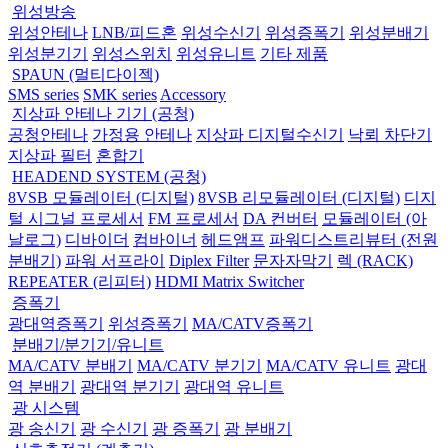
위성방송
위성안테나
LNB/피드혼
위성수신기
위성증폭기
위성분배기
위성분기기
위성스위치
위성유니트
기타 제품
SPAUN (멀티다이젝)
SMS series
SMK series
Accessory
지상파 안테나 기기 (공청)
공청안테나
가정용 안테나
지상파 디지털수신기
낙뢰 차단기
지상파 필터
혼합기
HEADEND SYSTEM (공청)
8VSB 모듈레이터 (디지털)
8VSB 리모듈레이터 (디지털)
디지
털 시그널 프로세서
FM 프로세서
DA 컨버터
모듈레이터 (아
날로그)
디바이더
컴바이너
헤드앰프
파워디스트리뷰터 (전원
분배기)
파워 서프라이
Diplex Filter
문자자막기
렉 (RACK)
REPEATER (리피터)
HDMI Matrix Switcher
증폭기
광대역증폭기
위성증폭기
MA/CATV증폭기
분배기/분기기/유니트
MA/CATV 분배기
MA/CATV 분기기
MA/CATV 유니트
광대
역 분배기
광대역 분기기
광대역 유니트
광 시스템
광 송신기
광 수신기
광 증폭기
광 분배기