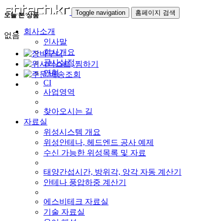
Toggle navigation
홈페이지 검색
오늘 본 상품
회사소개
없음
인사말
회사개요
공사실적
연혁
CI
사업영역
찾아오시는 길
자료실
위성시스템 개요
위성안테나, 헤드엔드 공사 예제
수신 가능한 위성목록 및 자료
태양간섭시간, 방위각, 앙각 자동 계산기
안테나 풍압하중 계산기
에스비테크 자료실
기술 자료실