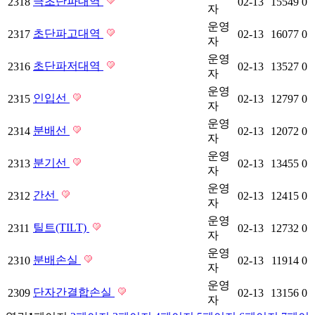
극초단파대역
2318
02-13
15549
0
자
운영
초단파고대역
2317
02-13
16077
0
자
운영
초단파저대역
2316
02-13
13527
0
자
운영
인입선
2315
02-13
12797
0
자
운영
분배선
2314
02-13
12072
0
자
운영
분기선
2313
02-13
13455
0
자
운영
간선
2312
02-13
12415
0
자
운영
틸트(TILT)
2311
02-13
12732
0
자
운영
분배손실
2310
02-13
11914
0
자
운영
단자간결합손실
2309
02-13
13156
0
자