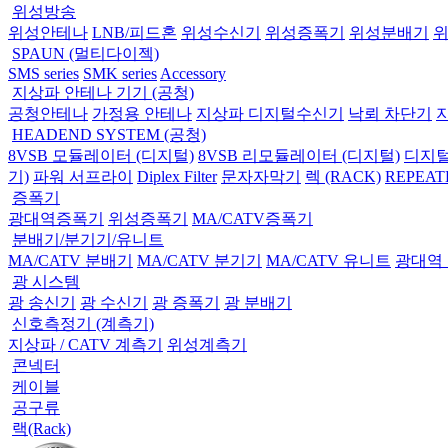
위성방송
위성안테나
LNB/피드혼
위성수신기
위성증폭기
위성분배기
SPAUN (멀티다이젝)
SMS series
SMK series
Accessory
지상파 안테나 기기 (공청)
공청안테나
가정용 안테나
지상파 디지털수신기
낙뢰 차단기
HEADEND SYSTEM (공청)
8VSB 모듈레이터 (디지털)
8VSB 리모듈레이터 (디지털)
디지털
기)
파워 서프라이
Diplex Filter
문자자막기
렉 (RACK)
REPEAT
증폭기
광대역증폭기
위성증폭기
MA/CATV증폭기
분배기/분기기/유니트
MA/CATV 분배기
MA/CATV 분기기
MA/CATV 유니트
광대역
광 시스템
광 송신기
광 수신기
광 증폭기
광 분배기
신호측정기 (계측기)
지상파 / CATV 계측기
위성계측기
콘넥터
케이블
공구류
랙(Rack)