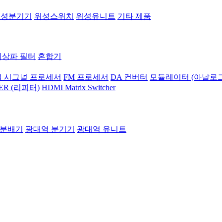
위성분기기
위성스위치
위성유니트
기타 제품
지상파 필터
혼합기
 시그널 프로세서
FM 프로세서
DA 컨버터
모듈레이터 (아날로그
ER (리피터)
HDMI Matrix Switcher
 분배기
광대역 분기기
광대역 유니트