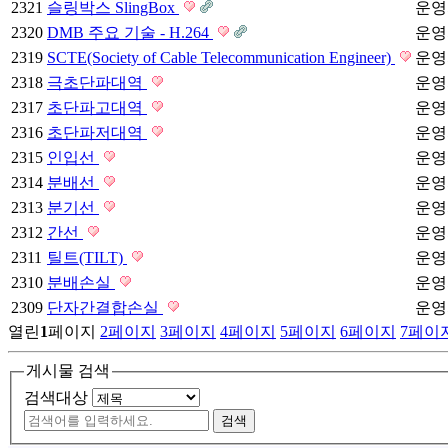
2321
슬링박스 SlingBox
운영
2320
DMB 주요 기술 - H.264
운영
2319
SCTE(Society of Cable Telecommunication Engineer)
운영
2318
극초단파대역
운영
2317
초단파고대역
운영
2316
초단파저대역
운영
2315
인입선
운영
2314
분배선
운영
2313
분기선
운영
2312
간선
운영
2311
틸트(TILT)
운영
2310
분배손실
운영
2309
단자간결합손실
운영
열린
1
페이지
2
페이지
3
페이지
4
페이지
5
페이지
6
페이지
7
페이
게시물 검색
검색대상
검색