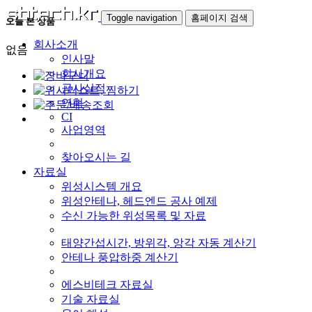
Toggle navigation
홈페이지 검색
오늘 본 상품
회사소개
없음
인사말
회사개요
공사실적
연혁
CI
사업영역
찾아오시는 길
자료실
위성시스템 개요
위성안테나, 헤드엔드 공사 예제
수신 가능한 위성목록 및 자료
태양간섭시간, 방위각, 앙각 자동 계산기
안테나 풍압하중 계산기
에스비테크 자료실
기술 자료실