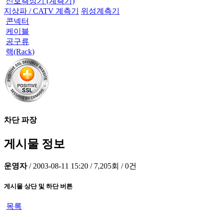
신호측정기 (계측기)
지상파 / CATV 계측기
위성계측기
콘넥터
케이블
공구류
랙(Rack)
차단 파장
게시물 정보
운영자
/
2003-08-11 15:20
/
7,205회
/
0건
게시물 상단 및 하단 버튼
목록