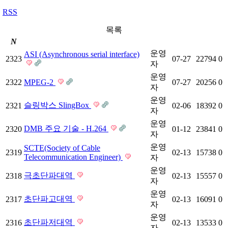
RSS
목록
N
운영
ASI (Asynchronous serial interface)
2323
07-27
22794
0
자
운영
2322
MPEG-2
07-27
20256
0
자
운영
슬링박스 SlingBox
2321
02-06
18392
0
자
운영
DMB 주요 기술 - H.264
2320
01-12
23841
0
자
운영
SCTE(Society of Cable
2319
02-13
15738
0
Telecommunication Engineer)
자
운영
극초단파대역
2318
02-13
15557
0
자
운영
초단파고대역
2317
02-13
16091
0
자
운영
초단파저대역
2316
02-13
13533
0
자