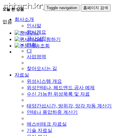
Toggle navigation
홈페이지 검색
오늘 본 상품
회사소개
없음
인사말
회사개요
공사실적
연혁
CI
사업영역
찾아오시는 길
자료실
위성시스템 개요
위성안테나, 헤드엔드 공사 예제
수신 가능한 위성목록 및 자료
태양간섭시간, 방위각, 앙각 자동 계산기
안테나 풍압하중 계산기
에스비테크 자료실
기술 자료실