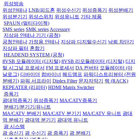
위성방송
위성안테나
LNB/피드혼
위성수신기
위성증폭기
위성분배기
위성분기기
위성스위치
위성유니트
기타 제품
SPAUN (멀티다이젝)
SMS series
SMK series
Accessory
지상파 안테나 기기 (공청)
공청안테나
가정용 안테나
지상파 디지털수신기
낙뢰 차단기
지상파 필터
혼합기
HEADEND SYSTEM (공청)
8VSB 모듈레이터 (디지털)
8VSB 리모듈레이터 (디지털)
디지
털 시그널 프로세서
FM 프로세서
DA 컨버터
모듈레이터 (아
날로그)
디바이더
컴바이너
헤드앰프
파워디스트리뷰터 (전원
분배기)
파워 서프라이
Diplex Filter
문자자막기
렉 (RACK)
REPEATER (리피터)
HDMI Matrix Switcher
증폭기
광대역증폭기
위성증폭기
MA/CATV증폭기
분배기/분기기/유니트
MA/CATV 분배기
MA/CATV 분기기
MA/CATV 유니트
광대
역 분배기
광대역 분기기
광대역 유니트
광 시스템
광 송신기
광 수신기
광 증폭기
광 분배기