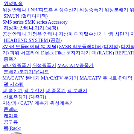
위성방송
위성안테나
LNB/피드혼
위성수신기
위성증폭기
위성분배기
SPAUN (멀티다이젝)
SMS series
SMK series
Accessory
지상파 안테나 기기 (공청)
공청안테나
가정용 안테나
지상파 디지털수신기
낙뢰 차단기
HEADEND SYSTEM (공청)
8VSB 모듈레이터 (디지털)
8VSB 리모듈레이터 (디지털)
디지털
기)
파워 서프라이
Diplex Filter
문자자막기
렉 (RACK)
REPEAT
증폭기
광대역증폭기
위성증폭기
MA/CATV증폭기
분배기/분기기/유니트
MA/CATV 분배기
MA/CATV 분기기
MA/CATV 유니트
광대역
광 시스템
광 송신기
광 수신기
광 증폭기
광 분배기
신호측정기 (계측기)
지상파 / CATV 계측기
위성계측기
콘넥터
케이블
공구류
랙(Rack)