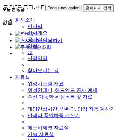
Toggle navigation
홈페이지 검색
오늘 본 상품
회사소개
없음
인사말
회사개요
공사실적
연혁
CI
사업영역
찾아오시는 길
자료실
위성시스템 개요
위성안테나, 헤드엔드 공사 예제
수신 가능한 위성목록 및 자료
태양간섭시간, 방위각, 앙각 자동 계산기
안테나 풍압하중 계산기
에스비테크 자료실
기술 자료실