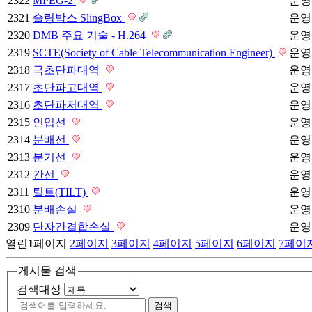
2322
MPEG-2
운영
2321
슬링박스 SlingBox
운영
2320
DMB 주요 기술 - H.264
운영
2319
SCTE(Society of Cable Telecommunication Engineer)
운영
2318
극초단파대역
운영
2317
초단파고대역
운영
2316
초단파저대역
운영
2315
인입선
운영
2314
분배선
운영
2313
분기선
운영
2312
간선
운영
2311
틸트(TILT)
운영
2310
분배손실
운영
2309
단자간결합손실
운영
열린
1
페이지
2
페이지
3
페이지
4
페이지
5
페이지
6
페이지
7
페이
게시물 검색
검색대상
검색