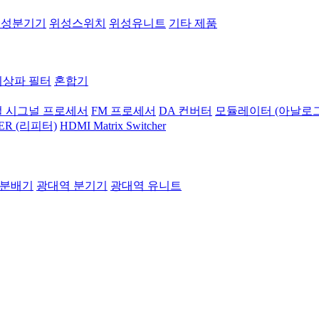
위성분기기
위성스위치
위성유니트
기타 제품
지상파 필터
혼합기
 시그널 프로세서
FM 프로세서
DA 컨버터
모듈레이터 (아날로그
ER (리피터)
HDMI Matrix Switcher
 분배기
광대역 분기기
광대역 유니트