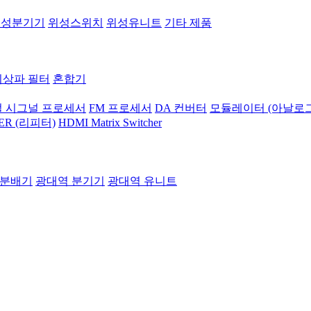
위성분기기
위성스위치
위성유니트
기타 제품
지상파 필터
혼합기
 시그널 프로세서
FM 프로세서
DA 컨버터
모듈레이터 (아날로그
ER (리피터)
HDMI Matrix Switcher
 분배기
광대역 분기기
광대역 유니트