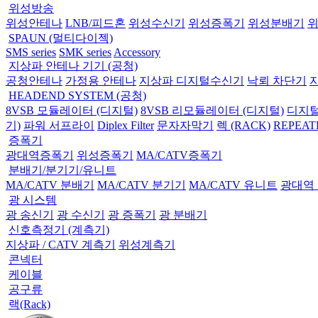
위성방송
위성안테나
LNB/피드혼
위성수신기
위성증폭기
위성분배기
SPAUN (멀티다이젝)
SMS series
SMK series
Accessory
지상파 안테나 기기 (공청)
공청안테나
가정용 안테나
지상파 디지털수신기
낙뢰 차단기
HEADEND SYSTEM (공청)
8VSB 모듈레이터 (디지털)
8VSB 리모듈레이터 (디지털)
디지털
기)
파워 서프라이
Diplex Filter
문자자막기
렉 (RACK)
REPEAT
증폭기
광대역증폭기
위성증폭기
MA/CATV증폭기
분배기/분기기/유니트
MA/CATV 분배기
MA/CATV 분기기
MA/CATV 유니트
광대역
광 시스템
광 송신기
광 수신기
광 증폭기
광 분배기
신호측정기 (계측기)
지상파 / CATV 계측기
위성계측기
콘넥터
케이블
공구류
랙(Rack)