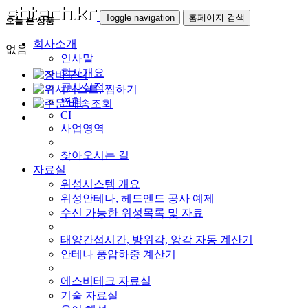
Toggle navigation
홈페이지 검색
오늘 본 상품
회사소개
없음
인사말
회사개요
공사실적
연혁
CI
사업영역
찾아오시는 길
자료실
위성시스템 개요
위성안테나, 헤드엔드 공사 예제
수신 가능한 위성목록 및 자료
태양간섭시간, 방위각, 앙각 자동 계산기
안테나 풍압하중 계산기
에스비테크 자료실
기술 자료실