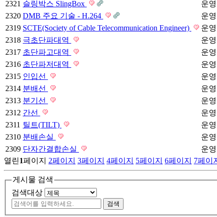
2321
슬링박스 SlingBox
운영
2320
DMB 주요 기술 - H.264
운영
2319
SCTE(Society of Cable Telecommunication Engineer)
운영
2318
극초단파대역
운영
2317
초단파고대역
운영
2316
초단파저대역
운영
2315
인입선
운영
2314
분배선
운영
2313
분기선
운영
2312
간선
운영
2311
틸트(TILT)
운영
2310
분배손실
운영
2309
단자간결합손실
운영
열린
1
페이지
2
페이지
3
페이지
4
페이지
5
페이지
6
페이지
7
페이
게시물 검색
검색대상
검색