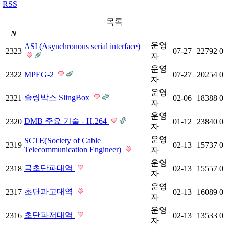
RSS
목록
N
운영
ASI (Asynchronous serial interface)
2323
07-27
22792
0
자
운영
2322
MPEG-2
07-27
20254
0
자
운영
슬링박스 SlingBox
2321
02-06
18388
0
자
운영
DMB 주요 기술 - H.264
2320
01-12
23840
0
자
운영
SCTE(Society of Cable
2319
02-13
15737
0
Telecommunication Engineer)
자
운영
극초단파대역
2318
02-13
15557
0
자
운영
초단파고대역
2317
02-13
16089
0
자
운영
초단파저대역
2316
02-13
13533
0
자