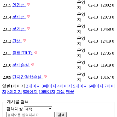
운영
인입선
2315
02-13
12802
0
자
운영
분배선
2314
02-13
12073
0
자
운영
분기선
2313
02-13
13468
0
자
운영
간선
2312
02-13
12419
0
자
운영
틸트(TILT)
2311
02-13
12735
0
자
운영
분배손실
2310
02-13
11919
0
자
운영
단자간결합손실
2309
02-13
13167
0
자
열린
1
페이지
2
페이지
3
페이지
4
페이지
5
페이지
6
페이지
7
페이
지
8
페이지
9
페이지
10
페이지
다음
맨끝
게시물 검색
검색대상
검색