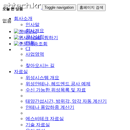
Toggle navigation
홈페이지 검색
오늘 본 상품
회사소개
없음
인사말
회사개요
공사실적
연혁
CI
사업영역
찾아오시는 길
자료실
위성시스템 개요
위성안테나, 헤드엔드 공사 예제
수신 가능한 위성목록 및 자료
태양간섭시간, 방위각, 앙각 자동 계산기
안테나 풍압하중 계산기
에스비테크 자료실
기술 자료실