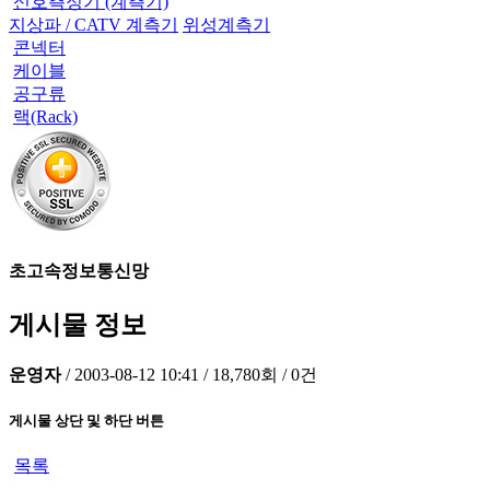
신호측정기 (계측기)
지상파 / CATV 계측기
위성계측기
콘넥터
케이블
공구류
랙(Rack)
초고속정보통신망
게시물 정보
운영자
/
2003-08-12 10:41
/
18,780회
/
0건
게시물 상단 및 하단 버튼
목록