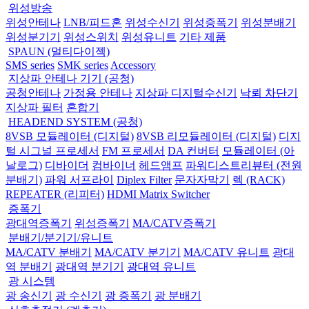
위성방송
위성안테나
LNB/피드혼
위성수신기
위성증폭기
위성분배기
위성분기기
위성스위치
위성유니트
기타 제품
SPAUN (멀티다이젝)
SMS series
SMK series
Accessory
지상파 안테나 기기 (공청)
공청안테나
가정용 안테나
지상파 디지털수신기
낙뢰 차단기
지상파 필터
혼합기
HEADEND SYSTEM (공청)
8VSB 모듈레이터 (디지털)
8VSB 리모듈레이터 (디지털)
디지
털 시그널 프로세서
FM 프로세서
DA 컨버터
모듈레이터 (아
날로그)
디바이더
컴바이너
헤드앰프
파워디스트리뷰터 (전원
분배기)
파워 서프라이
Diplex Filter
문자자막기
렉 (RACK)
REPEATER (리피터)
HDMI Matrix Switcher
증폭기
광대역증폭기
위성증폭기
MA/CATV증폭기
분배기/분기기/유니트
MA/CATV 분배기
MA/CATV 분기기
MA/CATV 유니트
광대
역 분배기
광대역 분기기
광대역 유니트
광 시스템
광 송신기
광 수신기
광 증폭기
광 분배기