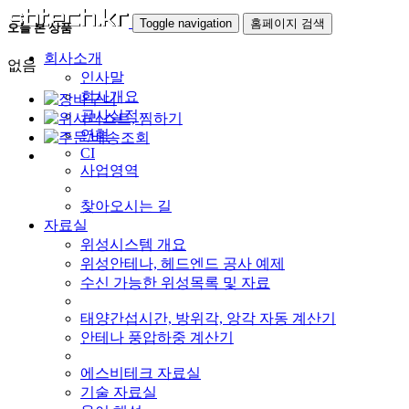
Toggle navigation
홈페이지 검색
오늘 본 상품
회사소개
없음
인사말
회사개요
공사실적
연혁
CI
사업영역
찾아오시는 길
자료실
위성시스템 개요
위성안테나, 헤드엔드 공사 예제
수신 가능한 위성목록 및 자료
태양간섭시간, 방위각, 앙각 자동 계산기
안테나 풍압하중 계산기
에스비테크 자료실
기술 자료실