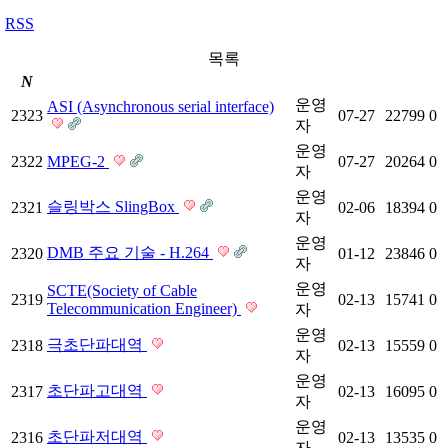
RSS
목록
N
운영
ASI (Asynchronous serial interface)
2323
07-27
22799
0
자
운영
2322
MPEG-2
07-27
20264
0
자
운영
슬링박스 SlingBox
2321
02-06
18394
0
자
운영
DMB 주요 기술 - H.264
2320
01-12
23846
0
자
운영
SCTE(Society of Cable
2319
02-13
15741
0
Telecommunication Engineer)
자
운영
극초단파대역
2318
02-13
15559
0
자
운영
초단파고대역
2317
02-13
16095
0
자
운영
초단파저대역
2316
02-13
13535
0
자