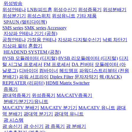
위성방송
위성안테나
LNB/피드혼
위성수신기
위성증폭기
위성분배기
위성분기기
위성스위치
위성유니트
기타 제품
SPAUN (멀티다이젝)
SMS series
SMK series
Accessory
지상파 안테나 기기 (공청)
공청안테나
가정용 안테나
지상파 디지털수신기
낙뢰 차단기
지상파 필터
혼합기
HEADEND SYSTEM (공청)
8VSB 모듈레이터 (디지털)
8VSB 리모듈레이터 (디지털)
디지
털 시그널 프로세서
FM 프로세서
DA 컨버터
모듈레이터 (아
날로그)
디바이더
컴바이너
헤드앰프
파워디스트리뷰터 (전원
분배기)
파워 서프라이
Diplex Filter
문자자막기
렉 (RACK)
REPEATER (리피터)
HDMI Matrix Switcher
증폭기
광대역증폭기
위성증폭기
MA/CATV증폭기
분배기/분기기/유니트
MA/CATV 분배기
MA/CATV 분기기
MA/CATV 유니트
광대
역 분배기
광대역 분기기
광대역 유니트
광 시스템
광 송신기
광 수신기
광 증폭기
광 분배기