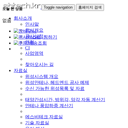
Toggle navigation
홈페이지 검색
오늘 본 상품
회사소개
없음
인사말
회사개요
공사실적
연혁
CI
사업영역
찾아오시는 길
자료실
위성시스템 개요
위성안테나, 헤드엔드 공사 예제
수신 가능한 위성목록 및 자료
태양간섭시간, 방위각, 앙각 자동 계산기
안테나 풍압하중 계산기
에스비테크 자료실
기술 자료실