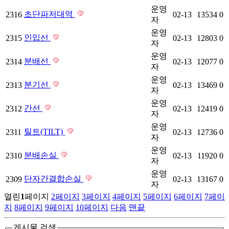
운영
초단파저대역
2316
02-13
13534
0
자
운영
인입선
2315
02-13
12803
0
자
운영
분배선
2314
02-13
12077
0
자
운영
분기선
2313
02-13
13469
0
자
운영
간선
2312
02-13
12419
0
자
운영
틸트(TILT)
2311
02-13
12736
0
자
운영
분배손실
2310
02-13
11920
0
자
운영
단자간결합손실
2309
02-13
13167
0
자
열린
1
페이지
2
페이지
3
페이지
4
페이지
5
페이지
6
페이지
7
페이
지
8
페이지
9
페이지
10
페이지
다음
맨끝
게시물 검색