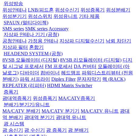
위성방송
위성안테나
LNB/피드혼
위성수신기
위성증폭기
위성분배기
위성분기기
위성스위치
위성유니트
기타 제품
SPAUN (멀티다이젝)
SMS series
SMK series
Accessory
지상파 안테나 기기 (공청)
공청안테나
가정용 안테나
지상파 디지털수신기
낙뢰 차단기
지상파 필터
혼합기
HEADEND SYSTEM (공청)
8VSB 모듈레이터 (디지털)
8VSB 리모듈레이터 (디지털)
디지
털 시그널 프로세서
FM 프로세서
DA 컨버터
모듈레이터 (아
날로그)
디바이더
컴바이너
헤드앰프
파워디스트리뷰터 (전원
분배기)
파워 서프라이
Diplex Filter
문자자막기
렉 (RACK)
REPEATER (리피터)
HDMI Matrix Switcher
증폭기
광대역증폭기
위성증폭기
MA/CATV증폭기
분배기/분기기/유니트
MA/CATV 분배기
MA/CATV 분기기
MA/CATV 유니트
광대
역 분배기
광대역 분기기
광대역 유니트
광 시스템
광 송신기
광 수신기
광 증폭기
광 분배기