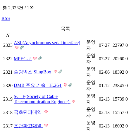
총 2,323건
/
1쪽
RSS
목록
N
운영
ASI (Asynchronous serial interface)
2323
07-27
22797
0
자
운영
2322
MPEG-2
07-27
20260
0
자
운영
슬링박스 SlingBox
2321
02-06
18392
0
자
운영
DMB 주요 기술 - H.264
2320
01-12
23845
0
자
운영
SCTE(Society of Cable
2319
02-13
15739
0
Telecommunication Engineer)
자
운영
극초단파대역
2318
02-13
15557
0
자
운영
초단파고대역
2317
02-13
16092
0
자