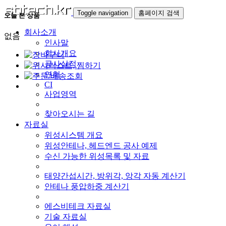
Toggle navigation
홈페이지 검색
오늘 본 상품
회사소개
없음
인사말
회사개요
공사실적
연혁
CI
사업영역
찾아오시는 길
자료실
위성시스템 개요
위성안테나, 헤드엔드 공사 예제
수신 가능한 위성목록 및 자료
태양간섭시간, 방위각, 앙각 자동 계산기
안테나 풍압하중 계산기
에스비테크 자료실
기술 자료실