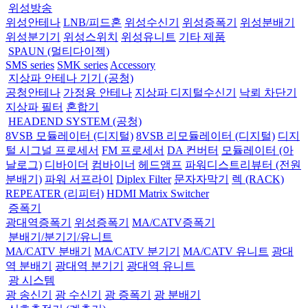
위성방송
위성안테나
LNB/피드혼
위성수신기
위성증폭기
위성분배기
위성분기기
위성스위치
위성유니트
기타 제품
SPAUN (멀티다이젝)
SMS series
SMK series
Accessory
지상파 안테나 기기 (공청)
공청안테나
가정용 안테나
지상파 디지털수신기
낙뢰 차단기
지상파 필터
혼합기
HEADEND SYSTEM (공청)
8VSB 모듈레이터 (디지털)
8VSB 리모듈레이터 (디지털)
디지
털 시그널 프로세서
FM 프로세서
DA 컨버터
모듈레이터 (아
날로그)
디바이더
컴바이너
헤드앰프
파워디스트리뷰터 (전원
분배기)
파워 서프라이
Diplex Filter
문자자막기
렉 (RACK)
REPEATER (리피터)
HDMI Matrix Switcher
증폭기
광대역증폭기
위성증폭기
MA/CATV증폭기
분배기/분기기/유니트
MA/CATV 분배기
MA/CATV 분기기
MA/CATV 유니트
광대
역 분배기
광대역 분기기
광대역 유니트
광 시스템
광 송신기
광 수신기
광 증폭기
광 분배기