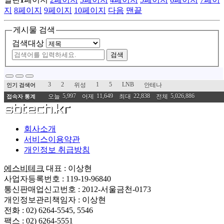
지
8
페이지
9
페이지
10
페이지
다음
맨끝
게시물 검색
검색대상
검색
3
2
1
5
LNB
위성
안테나
인기 검색어
5,997
11,649
22,838
5,026,886
오늘
어제
최대
전체
접속자 통계
회사소개
서비스이용약관
개인정보 취급방침
에스비테크
대표 : 이상현
사업자등록번호 : 119-19-96840
통신판매업신고번호 : 2012-서울금천-0173
개인정보관리책임자 : 이상현
전화 : 02) 6264-5545, 5546
팩스 : 02) 6264-5551