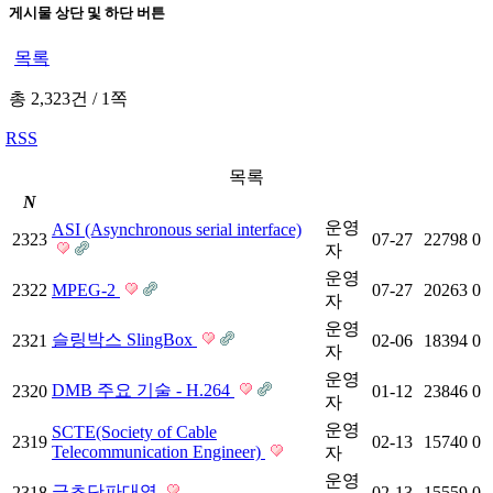
게시물 상단 및 하단 버튼
목록
총 2,323건
/
1쪽
RSS
목록
N
운영
ASI (Asynchronous serial interface)
2323
07-27
22798
0
자
운영
2322
MPEG-2
07-27
20263
0
자
운영
슬링박스 SlingBox
2321
02-06
18394
0
자
운영
DMB 주요 기술 - H.264
2320
01-12
23846
0
자
운영
SCTE(Society of Cable
2319
02-13
15740
0
Telecommunication Engineer)
자
운영
극초단파대역
2318
02-13
15559
0