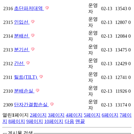
운영
초단파저대역
2316
02-13
13543
0
자
운영
인입선
2315
02-13
12807
0
자
운영
분배선
2314
02-13
12084
0
자
운영
분기선
2313
02-13
13475
0
자
운영
간선
2312
02-13
12429
0
자
운영
틸트(TILT)
2311
02-13
12741
0
자
운영
분배손실
2310
02-13
11926
0
자
운영
단자간결합손실
2309
02-13
13174
0
자
열린
1
페이지
2
페이지
3
페이지
4
페이지
5
페이지
6
페이지
7
페이
지
8
페이지
9
페이지
10
페이지
다음
맨끝
게시물 검색