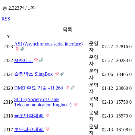
총 2,323건
/
1쪽
RSS
목록
N
운영
ASI (Asynchronous serial interface)
2323
07-27
22816
0
자
운영
2322
MPEG-2
07-27
20283
0
자
운영
슬링박스 SlingBox
2321
02-06
18405
0
자
운영
DMB 주요 기술 - H.264
2320
01-12
23860
0
자
운영
SCTE(Society of Cable
2319
02-13
15750
0
Telecommunication Engineer)
자
운영
극초단파대역
2318
02-13
15570
0
자
운영
초단파고대역
2317
02-13
16108
0
자