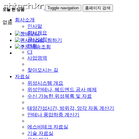
Toggle navigation
홈페이지 검색
오늘 본 상품
회사소개
없음
인사말
회사개요
공사실적
연혁
CI
사업영역
찾아오시는 길
자료실
위성시스템 개요
위성안테나, 헤드엔드 공사 예제
수신 가능한 위성목록 및 자료
태양간섭시간, 방위각, 앙각 자동 계산기
안테나 풍압하중 계산기
에스비테크 자료실
기술 자료실