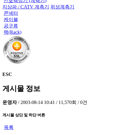
신호측정기 (계측기)
지상파 / CATV 계측기
위성계측기
콘넥터
케이블
공구류
랙(Rack)
ESC
게시물 정보
운영자
/
2003-08-14 10:41
/
11,570회
/
0건
게시물 상단 및 하단 버튼
목록