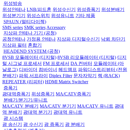
위성방송
위성안테나
LNB/피드혼
위성수신기
위성증폭기
위성분배기
위성분기기
위성스위치
위성유니트
기타 제품
SPAUN (멀티다이젝)
SMS series
SMK series
Accessory
지상파 안테나 기기 (공청)
공청안테나
가정용 안테나
지상파 디지털수신기
낙뢰 차단기
지상파 필터
혼합기
HEADEND SYSTEM (공청)
8VSB 모듈레이터 (디지털)
8VSB 리모듈레이터 (디지털)
디지
털 시그널 프로세서
FM 프로세서
DA 컨버터
모듈레이터 (아
날로그)
디바이더
컴바이너
헤드앰프
파워디스트리뷰터 (전원
분배기)
파워 서프라이
Diplex Filter
문자자막기
렉 (RACK)
REPEATER (리피터)
HDMI Matrix Switcher
증폭기
광대역증폭기
위성증폭기
MA/CATV증폭기
분배기/분기기/유니트
MA/CATV 분배기
MA/CATV 분기기
MA/CATV 유니트
광대
역 분배기
광대역 분기기
광대역 유니트
광 시스템
광 송신기
광 수신기
광 증폭기
광 분배기