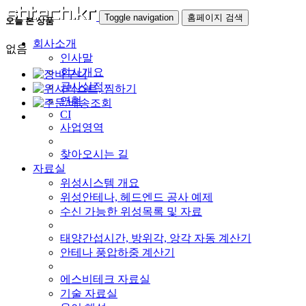
Toggle navigation
홈페이지 검색
오늘 본 상품
회사소개
없음
인사말
회사개요
공사실적
연혁
CI
사업영역
찾아오시는 길
자료실
위성시스템 개요
위성안테나, 헤드엔드 공사 예제
수신 가능한 위성목록 및 자료
태양간섭시간, 방위각, 앙각 자동 계산기
안테나 풍압하중 계산기
에스비테크 자료실
기술 자료실