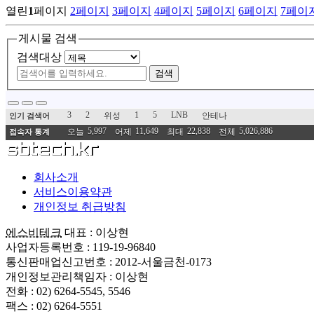
열린
1
페이지
2
페이지
3
페이지
4
페이지
5
페이지
6
페이지
7
페이
게시물 검색
검색대상
검색
3
2
1
5
LNB
위성
안테나
인기 검색어
5,997
11,649
22,838
5,026,886
오늘
어제
최대
전체
접속자 통계
회사소개
서비스이용약관
개인정보 취급방침
에스비테크
대표 : 이상현
사업자등록번호 : 119-19-96840
통신판매업신고번호 : 2012-서울금천-0173
개인정보관리책임자 : 이상현
전화 : 02) 6264-5545, 5546
팩스 : 02) 6264-5551