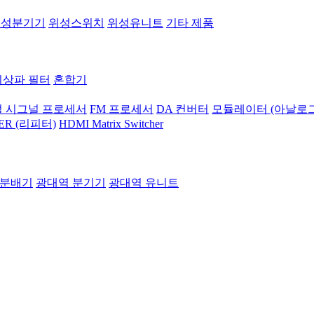
위성분기기
위성스위치
위성유니트
기타 제품
지상파 필터
혼합기
 시그널 프로세서
FM 프로세서
DA 컨버터
모듈레이터 (아날로그
ER (리피터)
HDMI Matrix Switcher
 분배기
광대역 분기기
광대역 유니트