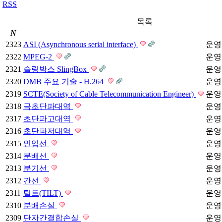
RSS
목록
N
2323
ASI (Asynchronous serial interface)
운영
2322
MPEG-2
운영
2321
슬링박스 SlingBox
운영
2320
DMB 주요 기술 - H.264
운영
2319
SCTE(Society of Cable Telecommunication Engineer)
운영
2318
극초단파대역
운영
2317
초단파고대역
운영
2316
초단파저대역
운영
2315
인입선
운영
2314
분배선
운영
2313
분기선
운영
2312
간선
운영
2311
틸트(TILT)
운영
2310
분배손실
운영
2309
단자간결합손실
운영