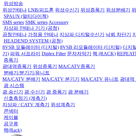
위성방송
위성안테나
LNB/피드혼
위성수신기
위성증폭기
위성분배기
SPAUN (멀티다이젝)
SMS series
SMK series
Accessory
지상파 안테나 기기 (공청)
공청안테나
가정용 안테나
지상파 디지털수신기
낙뢰 차단기
HEADEND SYSTEM (공청)
8VSB 모듈레이터 (디지털)
8VSB 리모듈레이터 (디지털)
디지털
기)
파워 서프라이
Diplex Filter
문자자막기
렉 (RACK)
REPEAT
증폭기
광대역증폭기
위성증폭기
MA/CATV증폭기
분배기/분기기/유니트
MA/CATV 분배기
MA/CATV 분기기
MA/CATV 유니트
광대역
광 시스템
광 송신기
광 수신기
광 증폭기
광 분배기
신호측정기 (계측기)
지상파 / CATV 계측기
위성계측기
콘넥터
케이블
공구류
랙(Rack)