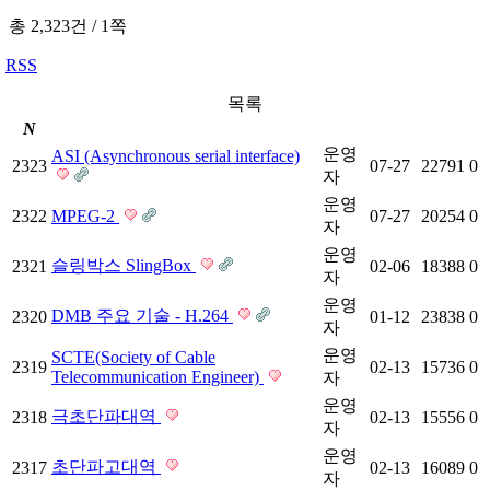
총 2,323건
/
1쪽
RSS
목록
N
운영
ASI (Asynchronous serial interface)
2323
07-27
22791
0
자
운영
2322
MPEG-2
07-27
20254
0
자
운영
슬링박스 SlingBox
2321
02-06
18388
0
자
운영
DMB 주요 기술 - H.264
2320
01-12
23838
0
자
운영
SCTE(Society of Cable
2319
02-13
15736
0
Telecommunication Engineer)
자
운영
극초단파대역
2318
02-13
15556
0
자
운영
초단파고대역
2317
02-13
16089
0
자