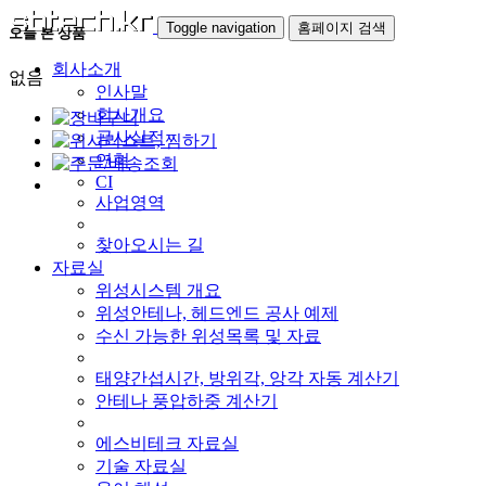
Toggle navigation
홈페이지 검색
오늘 본 상품
회사소개
없음
인사말
회사개요
공사실적
연혁
CI
사업영역
찾아오시는 길
자료실
위성시스템 개요
위성안테나, 헤드엔드 공사 예제
수신 가능한 위성목록 및 자료
태양간섭시간, 방위각, 앙각 자동 계산기
안테나 풍압하중 계산기
에스비테크 자료실
기술 자료실