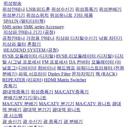
위성방송
위성안테나
LNB/피드혼
위성수신기
위성증폭기
위성분배기
위성분기기
위성스위치
위성유니트
기타 제품
SPAUN (멀티다이젝)
SMS series
SMK series
Accessory
지상파 안테나 기기 (공청)
공청안테나
가정용 안테나
지상파 디지털수신기
낙뢰 차단기
지상파 필터
혼합기
HEADEND SYSTEM (공청)
8VSB 모듈레이터 (디지털)
8VSB 리모듈레이터 (디지털)
디지
털 시그널 프로세서
FM 프로세서
DA 컨버터
모듈레이터 (아
날로그)
디바이더
컴바이너
헤드앰프
파워디스트리뷰터 (전원
분배기)
파워 서프라이
Diplex Filter
문자자막기
렉 (RACK)
REPEATER (리피터)
HDMI Matrix Switcher
증폭기
광대역증폭기
위성증폭기
MA/CATV증폭기
분배기/분기기/유니트
MA/CATV 분배기
MA/CATV 분기기
MA/CATV 유니트
광대
역 분배기
광대역 분기기
광대역 유니트
광 시스템
광 송신기
광 수신기
광 증폭기
광 분배기