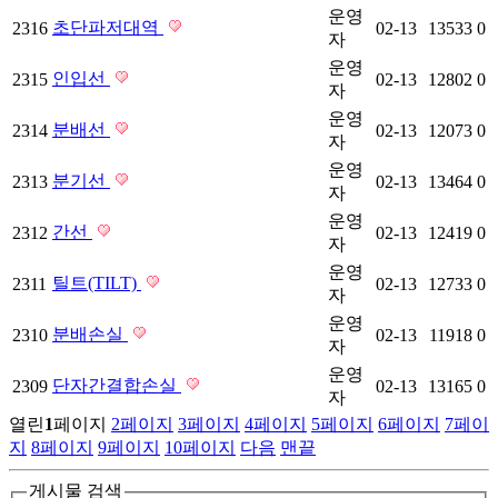
운영
초단파저대역
2316
02-13
13533
0
자
운영
인입선
2315
02-13
12802
0
자
운영
분배선
2314
02-13
12073
0
자
운영
분기선
2313
02-13
13464
0
자
운영
간선
2312
02-13
12419
0
자
운영
틸트(TILT)
2311
02-13
12733
0
자
운영
분배손실
2310
02-13
11918
0
자
운영
단자간결합손실
2309
02-13
13165
0
자
열린
1
페이지
2
페이지
3
페이지
4
페이지
5
페이지
6
페이지
7
페이
지
8
페이지
9
페이지
10
페이지
다음
맨끝
게시물 검색