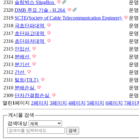
2321
슬링박스 SlingBox
운영
2320
DMB 주요 기술 - H.264
운영
2319
SCTE(Society of Cable Telecommunication Engineer)
운영
2318
극초단파대역
운영
2317
초단파고대역
운영
2316
초단파저대역
운영
2315
인입선
운영
2314
분배선
운영
2313
분기선
운영
2312
간선
운영
2311
틸트(TILT)
운영
2310
분배손실
운영
2309
단자간결합손실
운영
열린
1
페이지
2
페이지
3
페이지
4
페이지
5
페이지
6
페이지
7
페이
게시물 검색
검색대상
검색