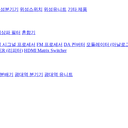
위성분기기
위성스위치
위성유니트
기타 제품
지상파 필터
혼합기
 시그널 프로세서
FM 프로세서
DA 컨버터
모듈레이터 (아날로그
ER (리피터)
HDMI Matrix Switcher
 분배기
광대역 분기기
광대역 유니트