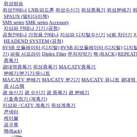
위성방송
위성안테나
LNB/피드혼
위성수신기
위성증폭기
위성분배기
SPAUN (멀티다이젝)
SMS series
SMK series
Accessory
지상파 안테나 기기 (공청)
공청안테나
가정용 안테나
지상파 디지털수신기
낙뢰 차단기
HEADEND SYSTEM (공청)
8VSB 모듈레이터 (디지털)
8VSB 리모듈레이터 (디지털)
디지털
기)
파워 서프라이
Diplex Filter
문자자막기
렉 (RACK)
REPEAT
증폭기
광대역증폭기
위성증폭기
MA/CATV증폭기
분배기/분기기/유니트
MA/CATV 분배기
MA/CATV 분기기
MA/CATV 유니트
광대역
광 시스템
광 송신기
광 수신기
광 증폭기
광 분배기
신호측정기 (계측기)
지상파 / CATV 계측기
위성계측기
콘넥터
케이블
공구류
랙(Rack)