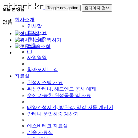
Toggle navigation
홈페이지 검색
오늘 본 상품
회사소개
없음
인사말
회사개요
공사실적
연혁
CI
사업영역
찾아오시는 길
자료실
위성시스템 개요
위성안테나, 헤드엔드 공사 예제
수신 가능한 위성목록 및 자료
태양간섭시간, 방위각, 앙각 자동 계산기
안테나 풍압하중 계산기
에스비테크 자료실
기술 자료실