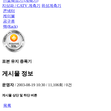
신호측정기 (계측기)
지상파 / CATV 계측기
위성계측기
콘넥터
케이블
공구류
랙(Rack)
표본 유지 증폭기
게시물 정보
운영자
/
2003-08-19 10:30
/
11,106회
/
0건
게시물 상단 및 하단 버튼
목록