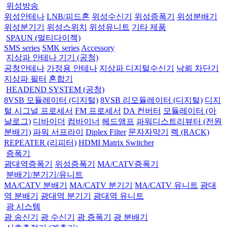
위성방송
위성안테나
LNB/피드혼
위성수신기
위성증폭기
위성분배기
위성분기기
위성스위치
위성유니트
기타 제품
SPAUN (멀티다이젝)
SMS series
SMK series
Accessory
지상파 안테나 기기 (공청)
공청안테나
가정용 안테나
지상파 디지털수신기
낙뢰 차단기
지상파 필터
혼합기
HEADEND SYSTEM (공청)
8VSB 모듈레이터 (디지털)
8VSB 리모듈레이터 (디지털)
디지
털 시그널 프로세서
FM 프로세서
DA 컨버터
모듈레이터 (아
날로그)
디바이더
컴바이너
헤드앰프
파워디스트리뷰터 (전원
분배기)
파워 서프라이
Diplex Filter
문자자막기
렉 (RACK)
REPEATER (리피터)
HDMI Matrix Switcher
증폭기
광대역증폭기
위성증폭기
MA/CATV증폭기
분배기/분기기/유니트
MA/CATV 분배기
MA/CATV 분기기
MA/CATV 유니트
광대
역 분배기
광대역 분기기
광대역 유니트
광 시스템
광 송신기
광 수신기
광 증폭기
광 분배기