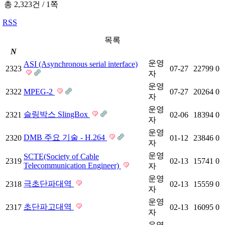
총 2,323건
/
1쪽
RSS
목록
N
운영
ASI (Asynchronous serial interface)
2323
07-27
22799
0
자
운영
2322
MPEG-2
07-27
20264
0
자
운영
슬링박스 SlingBox
2321
02-06
18394
0
자
운영
DMB 주요 기술 - H.264
2320
01-12
23846
0
자
운영
SCTE(Society of Cable
2319
02-13
15741
0
Telecommunication Engineer)
자
운영
극초단파대역
2318
02-13
15559
0
자
운영
초단파고대역
2317
02-13
16095
0
자
운영