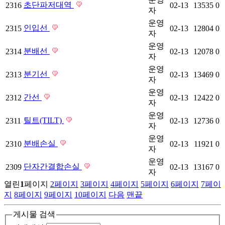
초단파저대역
2316
02-13
13535
0
자
운영
인입선
2315
02-13
12804
0
자
운영
분배선
2314
02-13
12078
0
자
운영
분기선
2313
02-13
13469
0
자
운영
간선
2312
02-13
12422
0
자
운영
틸트(TILT)
2311
02-13
12736
0
자
운영
분배손실
2310
02-13
11921
0
자
운영
단자간결합손실
2309
02-13
13167
0
자
열린
1
페이지
2
페이지
3
페이지
4
페이지
5
페이지
6
페이지
7
페이
지
8
페이지
9
페이지
10
페이지
다음
맨끝
게시물 검색