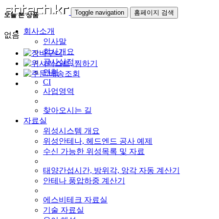
Toggle navigation
홈페이지 검색
오늘 본 상품
회사소개
없음
인사말
회사개요
공사실적
연혁
CI
사업영역
찾아오시는 길
자료실
위성시스템 개요
위성안테나, 헤드엔드 공사 예제
수신 가능한 위성목록 및 자료
태양간섭시간, 방위각, 앙각 자동 계산기
안테나 풍압하중 계산기
에스비테크 자료실
기술 자료실