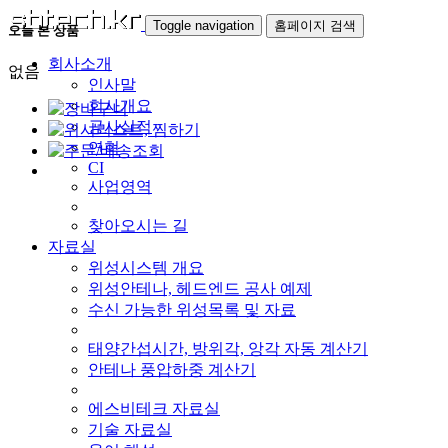
Toggle navigation
홈페이지 검색
오늘 본 상품
회사소개
없음
인사말
회사개요
공사실적
연혁
CI
사업영역
찾아오시는 길
자료실
위성시스템 개요
위성안테나, 헤드엔드 공사 예제
수신 가능한 위성목록 및 자료
태양간섭시간, 방위각, 앙각 자동 계산기
안테나 풍압하중 계산기
에스비테크 자료실
기술 자료실