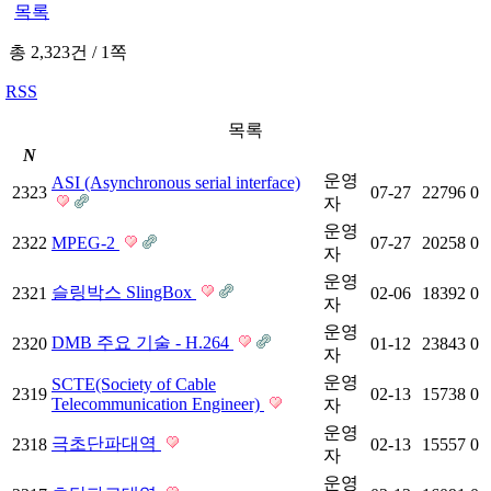
목록
총 2,323건
/
1쪽
RSS
목록
N
운영
ASI (Asynchronous serial interface)
2323
07-27
22796
0
자
운영
2322
MPEG-2
07-27
20258
0
자
운영
슬링박스 SlingBox
2321
02-06
18392
0
자
운영
DMB 주요 기술 - H.264
2320
01-12
23843
0
자
운영
SCTE(Society of Cable
2319
02-13
15738
0
Telecommunication Engineer)
자
운영
극초단파대역
2318
02-13
15557
0
자
운영