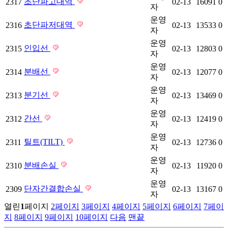
초단파고대역
2317
02-13
16091
0
자
운영
초단파저대역
2316
02-13
13533
0
자
운영
인입선
2315
02-13
12803
0
자
운영
분배선
2314
02-13
12077
0
자
운영
분기선
2313
02-13
13469
0
자
운영
간선
2312
02-13
12419
0
자
운영
틸트(TILT)
2311
02-13
12736
0
자
운영
분배손실
2310
02-13
11920
0
자
운영
단자간결합손실
2309
02-13
13167
0
자
열린
1
페이지
2
페이지
3
페이지
4
페이지
5
페이지
6
페이지
7
페이
지
8
페이지
9
페이지
10
페이지
다음
맨끝