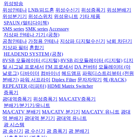
위성방송
위성안테나
LNB/피드혼
위성수신기
위성증폭기
위성분배기
위성분기기
위성스위치
위성유니트
기타 제품
SPAUN (멀티다이젝)
SMS series
SMK series
Accessory
지상파 안테나 기기 (공청)
공청안테나
가정용 안테나
지상파 디지털수신기
낙뢰 차단기
지상파 필터
혼합기
HEADEND SYSTEM (공청)
8VSB 모듈레이터 (디지털)
8VSB 리모듈레이터 (디지털)
디지
털 시그널 프로세서
FM 프로세서
DA 컨버터
모듈레이터 (아
날로그)
디바이더
컴바이너
헤드앰프
파워디스트리뷰터 (전원
분배기)
파워 서프라이
Diplex Filter
문자자막기
렉 (RACK)
REPEATER (리피터)
HDMI Matrix Switcher
증폭기
광대역증폭기
위성증폭기
MA/CATV증폭기
분배기/분기기/유니트
MA/CATV 분배기
MA/CATV 분기기
MA/CATV 유니트
광대
역 분배기
광대역 분기기
광대역 유니트
광 시스템
광 송신기
광 수신기
광 증폭기
광 분배기