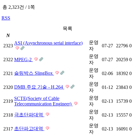
총 2,323건
/
1쪽
RSS
목록
N
운영
ASI (Asynchronous serial interface)
2323
07-27
22796
0
자
운영
2322
MPEG-2
07-27
20259
0
자
운영
슬링박스 SlingBox
2321
02-06
18392
0
자
운영
DMB 주요 기술 - H.264
2320
01-12
23843
0
자
운영
SCTE(Society of Cable
2319
02-13
15739
0
Telecommunication Engineer)
자
운영
극초단파대역
2318
02-13
15557
0
자
운영
초단파고대역
2317
02-13
16091
0
자