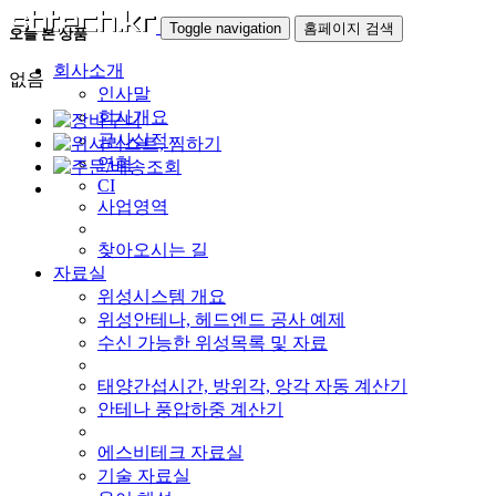
Toggle navigation
홈페이지 검색
오늘 본 상품
회사소개
없음
인사말
회사개요
공사실적
연혁
CI
사업영역
찾아오시는 길
자료실
위성시스템 개요
위성안테나, 헤드엔드 공사 예제
수신 가능한 위성목록 및 자료
태양간섭시간, 방위각, 앙각 자동 계산기
안테나 풍압하중 계산기
에스비테크 자료실
기술 자료실