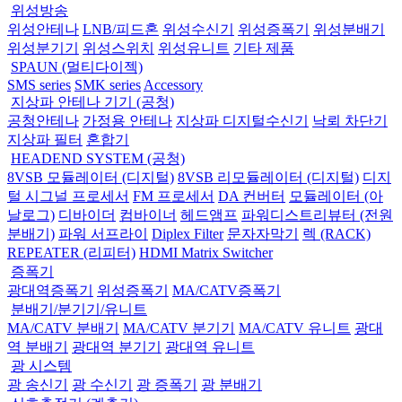
위성방송
위성안테나
LNB/피드혼
위성수신기
위성증폭기
위성분배기
위성분기기
위성스위치
위성유니트
기타 제품
SPAUN (멀티다이젝)
SMS series
SMK series
Accessory
지상파 안테나 기기 (공청)
공청안테나
가정용 안테나
지상파 디지털수신기
낙뢰 차단기
지상파 필터
혼합기
HEADEND SYSTEM (공청)
8VSB 모듈레이터 (디지털)
8VSB 리모듈레이터 (디지털)
디지
털 시그널 프로세서
FM 프로세서
DA 컨버터
모듈레이터 (아
날로그)
디바이더
컴바이너
헤드앰프
파워디스트리뷰터 (전원
분배기)
파워 서프라이
Diplex Filter
문자자막기
렉 (RACK)
REPEATER (리피터)
HDMI Matrix Switcher
증폭기
광대역증폭기
위성증폭기
MA/CATV증폭기
분배기/분기기/유니트
MA/CATV 분배기
MA/CATV 분기기
MA/CATV 유니트
광대
역 분배기
광대역 분기기
광대역 유니트
광 시스템
광 송신기
광 수신기
광 증폭기
광 분배기