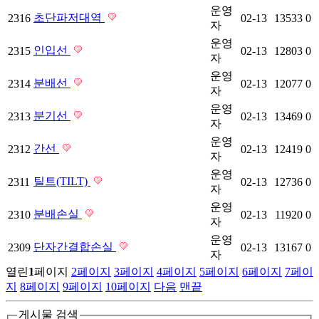
운영
초단파저대역
2316
02-13
13533
0
자
운영
인입선
2315
02-13
12803
0
자
운영
분배선
2314
02-13
12077
0
자
운영
분기선
2313
02-13
13469
0
자
운영
간선
2312
02-13
12419
0
자
운영
틸트(TILT)
2311
02-13
12736
0
자
운영
분배손실
2310
02-13
11920
0
자
운영
단자간결합손실
2309
02-13
13167
0
자
열린
1
페이지
2
페이지
3
페이지
4
페이지
5
페이지
6
페이지
7
페이
지
8
페이지
9
페이지
10
페이지
다음
맨끝
게시물 검색