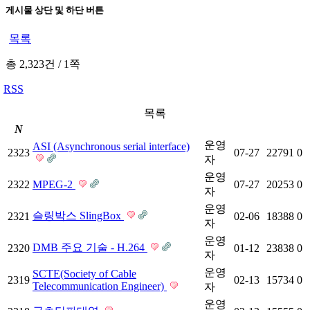
게시물 상단 및 하단 버튼
목록
총 2,323건
/
1쪽
RSS
목록
N
운영
ASI (Asynchronous serial interface)
2323
07-27
22791
0
자
운영
2322
MPEG-2
07-27
20253
0
자
운영
슬링박스 SlingBox
2321
02-06
18388
0
자
운영
DMB 주요 기술 - H.264
2320
01-12
23838
0
자
운영
SCTE(Society of Cable
2319
02-13
15734
0
Telecommunication Engineer)
자
운영