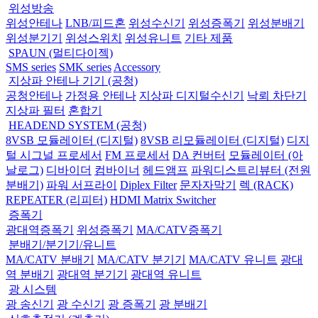
위성방송
위성안테나
LNB/피드혼
위성수신기
위성증폭기
위성분배기
위성분기기
위성스위치
위성유니트
기타 제품
SPAUN (멀티다이젝)
SMS series
SMK series
Accessory
지상파 안테나 기기 (공청)
공청안테나
가정용 안테나
지상파 디지털수신기
낙뢰 차단기
지상파 필터
혼합기
HEADEND SYSTEM (공청)
8VSB 모듈레이터 (디지털)
8VSB 리모듈레이터 (디지털)
디지
털 시그널 프로세서
FM 프로세서
DA 컨버터
모듈레이터 (아
날로그)
디바이더
컴바이너
헤드앰프
파워디스트리뷰터 (전원
분배기)
파워 서프라이
Diplex Filter
문자자막기
렉 (RACK)
REPEATER (리피터)
HDMI Matrix Switcher
증폭기
광대역증폭기
위성증폭기
MA/CATV증폭기
분배기/분기기/유니트
MA/CATV 분배기
MA/CATV 분기기
MA/CATV 유니트
광대
역 분배기
광대역 분기기
광대역 유니트
광 시스템
광 송신기
광 수신기
광 증폭기
광 분배기