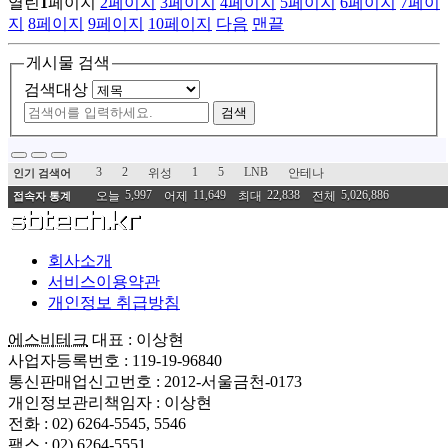
열린
1
페이지
2
페이지
3
페이지
4
페이지
5
페이지
6
페이지
7
페이
지
8
페이지
9
페이지
10
페이지
다음
맨끝
게시물 검색
검색대상
검색
3
2
1
5
LNB
위성
안테나
인기 검색어
5,997
11,649
22,838
5,026,886
오늘
어제
최대
전체
접속자 통계
회사소개
서비스이용약관
개인정보 취급방침
에스비테크
대표 : 이상현
사업자등록번호 : 119-19-96840
통신판매업신고번호 : 2012-서울금천-0173
개인정보관리책임자 : 이상현
전화 : 02) 6264-5545, 5546
팩스 : 02) 6264-5551