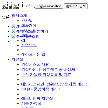
Toggle navigation
홈페이지 검색
오늘 본 상품
회사소개
없음
인사말
회사개요
공사실적
연혁
CI
사업영역
찾아오시는 길
자료실
위성시스템 개요
위성안테나, 헤드엔드 공사 예제
수신 가능한 위성목록 및 자료
태양간섭시간, 방위각, 앙각 자동 계산기
안테나 풍압하중 계산기
에스비테크 자료실
기술 자료실