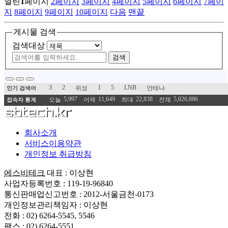
열린
1
페이지
2
페이지
3
페이지
4
페이지
5
페이지
6
페이지
7
페이
지
8
페이지
9
페이지
10
페이지
다음
맨끝
게시물 검색
검색대상
검색
3
2
1
5
LNB
위성
안테나
인기 검색어
5,997
11,649
22,838
5,026,886
오늘
어제
최대
전체
접속자 통계
회사소개
서비스이용약관
개인정보 취급방침
에스비테크
대표 : 이상현
사업자등록번호 : 119-19-96840
통신판매업신고번호 : 2012-서울금천-0173
개인정보관리책임자 : 이상현
전화 : 02) 6264-5545, 5546
팩스 : 02) 6264-5551