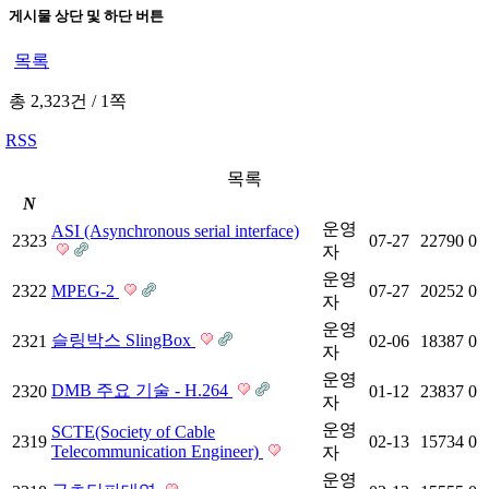
게시물 상단 및 하단 버튼
목록
총 2,323건
/
1쪽
RSS
목록
N
운영
ASI (Asynchronous serial interface)
2323
07-27
22790
0
자
운영
2322
MPEG-2
07-27
20252
0
자
운영
슬링박스 SlingBox
2321
02-06
18387
0
자
운영
DMB 주요 기술 - H.264
2320
01-12
23837
0
자
운영
SCTE(Society of Cable
2319
02-13
15734
0
Telecommunication Engineer)
자
운영