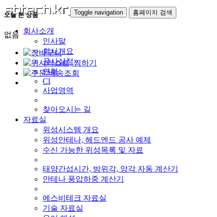
Toggle navigation
홈페이지 검색
오늘 본 상품
회사소개
없음
인사말
회사개요
공사실적
연혁
CI
사업영역
찾아오시는 길
자료실
위성시스템 개요
위성안테나, 헤드엔드 공사 예제
수신 가능한 위성목록 및 자료
태양간섭시간, 방위각, 앙각 자동 계산기
안테나 풍압하중 계산기
에스비테크 자료실
기술 자료실