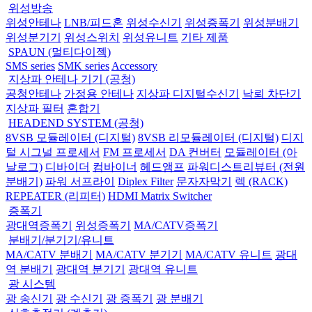
위성방송
위성안테나
LNB/피드혼
위성수신기
위성증폭기
위성분배기
위성분기기
위성스위치
위성유니트
기타 제품
SPAUN (멀티다이젝)
SMS series
SMK series
Accessory
지상파 안테나 기기 (공청)
공청안테나
가정용 안테나
지상파 디지털수신기
낙뢰 차단기
지상파 필터
혼합기
HEADEND SYSTEM (공청)
8VSB 모듈레이터 (디지털)
8VSB 리모듈레이터 (디지털)
디지
털 시그널 프로세서
FM 프로세서
DA 컨버터
모듈레이터 (아
날로그)
디바이더
컴바이너
헤드앰프
파워디스트리뷰터 (전원
분배기)
파워 서프라이
Diplex Filter
문자자막기
렉 (RACK)
REPEATER (리피터)
HDMI Matrix Switcher
증폭기
광대역증폭기
위성증폭기
MA/CATV증폭기
분배기/분기기/유니트
MA/CATV 분배기
MA/CATV 분기기
MA/CATV 유니트
광대
역 분배기
광대역 분기기
광대역 유니트
광 시스템
광 송신기
광 수신기
광 증폭기
광 분배기