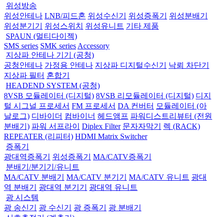
위성방송
위성안테나
LNB/피드혼
위성수신기
위성증폭기
위성분배기
위성분기기
위성스위치
위성유니트
기타 제품
SPAUN (멀티다이젝)
SMS series
SMK series
Accessory
지상파 안테나 기기 (공청)
공청안테나
가정용 안테나
지상파 디지털수신기
낙뢰 차단기
지상파 필터
혼합기
HEADEND SYSTEM (공청)
8VSB 모듈레이터 (디지털)
8VSB 리모듈레이터 (디지털)
디지
털 시그널 프로세서
FM 프로세서
DA 컨버터
모듈레이터 (아
날로그)
디바이더
컴바이너
헤드앰프
파워디스트리뷰터 (전원
분배기)
파워 서프라이
Diplex Filter
문자자막기
렉 (RACK)
REPEATER (리피터)
HDMI Matrix Switcher
증폭기
광대역증폭기
위성증폭기
MA/CATV증폭기
분배기/분기기/유니트
MA/CATV 분배기
MA/CATV 분기기
MA/CATV 유니트
광대
역 분배기
광대역 분기기
광대역 유니트
광 시스템
광 송신기
광 수신기
광 증폭기
광 분배기