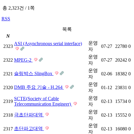
총 2,323건
/
1쪽
RSS
목록
N
운영
ASI (Asynchronous serial interface)
2323
07-27
22780
0
자
운영
2322
MPEG-2
07-27
20242
0
자
운영
슬링박스 SlingBox
2321
02-06
18382
0
자
운영
DMB 주요 기술 - H.264
2320
01-12
23831
0
자
운영
SCTE(Society of Cable
2319
02-13
15734
0
Telecommunication Engineer)
자
운영
극초단파대역
2318
02-13
15552
0
자
운영
초단파고대역
2317
02-13
16080
0
자