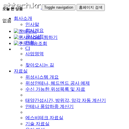
Toggle navigation
홈페이지 검색
오늘 본 상품
회사소개
없음
인사말
회사개요
공사실적
연혁
CI
사업영역
찾아오시는 길
자료실
위성시스템 개요
위성안테나, 헤드엔드 공사 예제
수신 가능한 위성목록 및 자료
태양간섭시간, 방위각, 앙각 자동 계산기
안테나 풍압하중 계산기
에스비테크 자료실
기술 자료실