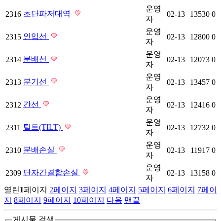
운영
초단파저대역
2316
02-13
13530
0
자
운영
인입선
2315
02-13
12800
0
자
운영
분배선
2314
02-13
12073
0
자
운영
분기선
2313
02-13
13457
0
자
운영
간선
2312
02-13
12416
0
자
운영
틸트(TILT)
2311
02-13
12732
0
자
운영
분배손실
2310
02-13
11917
0
자
운영
단자간결합손실
2309
02-13
13158
0
자
열린
1
페이지
2
페이지
3
페이지
4
페이지
5
페이지
6
페이지
7
페이
지
8
페이지
9
페이지
10
페이지
다음
맨끝
게시물 검색