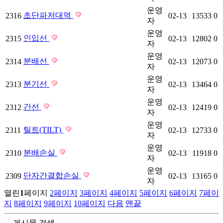
운영
초단파저대역
2316
02-13
13533
0
자
운영
인입선
2315
02-13
12802
0
자
운영
분배선
2314
02-13
12073
0
자
운영
분기선
2313
02-13
13464
0
자
운영
간선
2312
02-13
12419
0
자
운영
틸트(TILT)
2311
02-13
12733
0
자
운영
분배손실
2310
02-13
11918
0
자
운영
단자간결합손실
2309
02-13
13165
0
자
열린
1
페이지
2
페이지
3
페이지
4
페이지
5
페이지
6
페이지
7
페이
지
8
페이지
9
페이지
10
페이지
다음
맨끝
게시물 검색