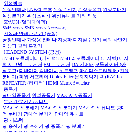
위성방송
위성안테나
LNB/피드혼
위성수신기
위성증폭기
위성분배기
위성분기기
위성스위치
위성유니트
기타 제품
SPAUN (멀티다이젝)
SMS series
SMK series
Accessory
지상파 안테나 기기 (공청)
공청안테나
가정용 안테나
지상파 디지털수신기
낙뢰 차단기
지상파 필터
혼합기
HEADEND SYSTEM (공청)
8VSB 모듈레이터 (디지털)
8VSB 리모듈레이터 (디지털)
디지
털 시그널 프로세서
FM 프로세서
DA 컨버터
모듈레이터 (아
날로그)
디바이더
컴바이너
헤드앰프
파워디스트리뷰터 (전원
분배기)
파워 서프라이
Diplex Filter
문자자막기
렉 (RACK)
REPEATER (리피터)
HDMI Matrix Switcher
증폭기
광대역증폭기
위성증폭기
MA/CATV증폭기
분배기/분기기/유니트
MA/CATV 분배기
MA/CATV 분기기
MA/CATV 유니트
광대
역 분배기
광대역 분기기
광대역 유니트
광 시스템
광 송신기
광 수신기
광 증폭기
광 분배기