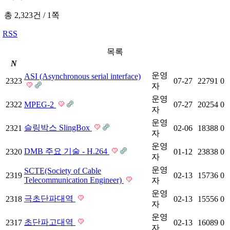
총 2,323건
/
1쪽
RSS
목록
N
운영
ASI (Asynchronous serial interface)
2323
07-27
22791
0
자
운영
2322
MPEG-2
07-27
20254
0
자
운영
슬링박스 SlingBox
2321
02-06
18388
0
자
운영
DMB 주요 기술 - H.264
2320
01-12
23838
0
자
운영
SCTE(Society of Cable
2319
02-13
15736
0
Telecommunication Engineer)
자
운영
극초단파대역
2318
02-13
15556
0
자
운영
초단파고대역
2317
02-13
16089
0
자