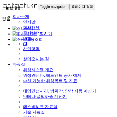
Toggle navigation
홈페이지 검색
오늘 본 상품
회사소개
없음
인사말
회사개요
공사실적
연혁
CI
사업영역
찾아오시는 길
자료실
위성시스템 개요
위성안테나, 헤드엔드 공사 예제
수신 가능한 위성목록 및 자료
태양간섭시간, 방위각, 앙각 자동 계산기
안테나 풍압하중 계산기
에스비테크 자료실
기술 자료실