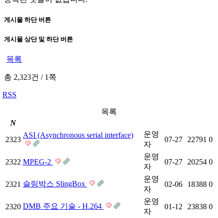
게시물 하단 버튼
게시물 상단 및 하단 버튼
목록
총 2,323건
/
1쪽
RSS
목록
N
운영
ASI (Asynchronous serial interface)
2323
07-27
22791
0
자
운영
2322
MPEG-2
07-27
20254
0
자
운영
슬링박스 SlingBox
2321
02-06
18388
0
자
운영
DMB 주요 기술 - H.264
2320
01-12
23838
0
자