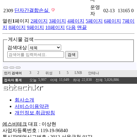
운영
단자간결합손실
2309
02-13
13165
0
자
열린
1
페이지
2
페이지
3
페이지
4
페이지
5
페이지
6
페이지
7
페이
지
8
페이지
9
페이지
10
페이지
다음
맨끝
게시물 검색
검색대상
검색
3
2
1
5
LNB
위성
안테나
인기 검색어
5,997
11,649
22,838
5,026,886
오늘
어제
최대
전체
접속자 통계
회사소개
서비스이용약관
개인정보 취급방침
에스비테크
대표 : 이상현
사업자등록번호 : 119-19-96840
통신판매업신고번호 : 2012-서울금천-0173