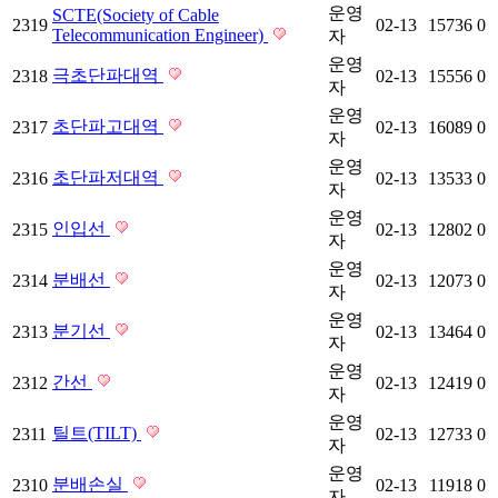
운영
SCTE(Society of Cable
2319
02-13
15736
0
Telecommunication Engineer)
자
운영
극초단파대역
2318
02-13
15556
0
자
운영
초단파고대역
2317
02-13
16089
0
자
운영
초단파저대역
2316
02-13
13533
0
자
운영
인입선
2315
02-13
12802
0
자
운영
분배선
2314
02-13
12073
0
자
운영
분기선
2313
02-13
13464
0
자
운영
간선
2312
02-13
12419
0
자
운영
틸트(TILT)
2311
02-13
12733
0
자
운영
분배손실
2310
02-13
11918
0
자