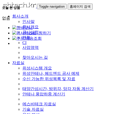
Toggle navigation
홈페이지 검색
오늘 본 상품
회사소개
없음
인사말
회사개요
공사실적
연혁
CI
사업영역
찾아오시는 길
자료실
위성시스템 개요
위성안테나, 헤드엔드 공사 예제
수신 가능한 위성목록 및 자료
태양간섭시간, 방위각, 앙각 자동 계산기
안테나 풍압하중 계산기
에스비테크 자료실
기술 자료실