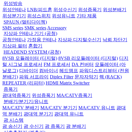
위성방송
위성안테나
LNB/피드혼
위성수신기
위성증폭기
위성분배기
위성분기기
위성스위치
위성유니트
기타 제품
SPAUN (멀티다이젝)
SMS series
SMK series
Accessory
지상파 안테나 기기 (공청)
공청안테나
가정용 안테나
지상파 디지털수신기
낙뢰 차단기
지상파 필터
혼합기
HEADEND SYSTEM (공청)
8VSB 모듈레이터 (디지털)
8VSB 리모듈레이터 (디지털)
디지
털 시그널 프로세서
FM 프로세서
DA 컨버터
모듈레이터 (아
날로그)
디바이더
컴바이너
헤드앰프
파워디스트리뷰터 (전원
분배기)
파워 서프라이
Diplex Filter
문자자막기
렉 (RACK)
REPEATER (리피터)
HDMI Matrix Switcher
증폭기
광대역증폭기
위성증폭기
MA/CATV증폭기
분배기/분기기/유니트
MA/CATV 분배기
MA/CATV 분기기
MA/CATV 유니트
광대
역 분배기
광대역 분기기
광대역 유니트
광 시스템
광 송신기
광 수신기
광 증폭기
광 분배기