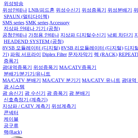
위성방송
위성안테나
LNB/피드혼
위성수신기
위성증폭기
위성분배기
SPAUN (멀티다이젝)
SMS series
SMK series
Accessory
지상파 안테나 기기 (공청)
공청안테나
가정용 안테나
지상파 디지털수신기
낙뢰 차단기
HEADEND SYSTEM (공청)
8VSB 모듈레이터 (디지털)
8VSB 리모듈레이터 (디지털)
디지털
기)
파워 서프라이
Diplex Filter
문자자막기
렉 (RACK)
REPEAT
증폭기
광대역증폭기
위성증폭기
MA/CATV증폭기
분배기/분기기/유니트
MA/CATV 분배기
MA/CATV 분기기
MA/CATV 유니트
광대역
광 시스템
광 송신기
광 수신기
광 증폭기
광 분배기
신호측정기 (계측기)
지상파 / CATV 계측기
위성계측기
콘넥터
케이블
공구류
랙(Rack)