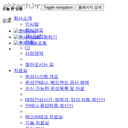
Toggle navigation
홈페이지 검색
오늘 본 상품
회사소개
없음
인사말
회사개요
공사실적
연혁
CI
사업영역
찾아오시는 길
자료실
위성시스템 개요
위성안테나, 헤드엔드 공사 예제
수신 가능한 위성목록 및 자료
태양간섭시간, 방위각, 앙각 자동 계산기
안테나 풍압하중 계산기
에스비테크 자료실
기술 자료실