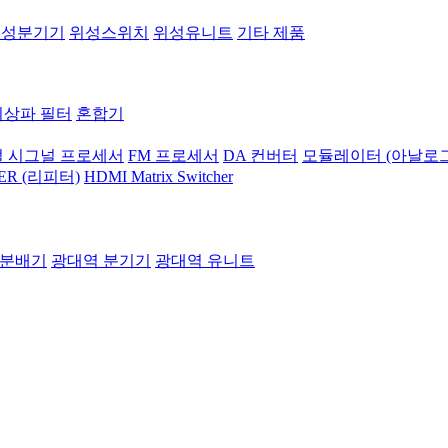
위성분기기
위성스위치
위성유니트
기타 제품
지상파 필터
혼합기
 시그널 프로세서
FM 프로세서
DA 컨버터
모듈레이터 (아날로그
ER (리피터)
HDMI Matrix Switcher
 분배기
광대역 분기기
광대역 유니트