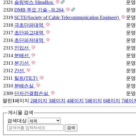
2321
슬링박스 SlingBox
운영
2320
DMB 주요 기술 - H.264
운영
2319
SCTE(Society of Cable Telecommunication Engineer)
운영
2318
극초단파대역
운영
2317
초단파고대역
운영
2316
초단파저대역
운영
2315
인입선
운영
2314
분배선
운영
2313
분기선
운영
2312
간선
운영
2311
틸트(TILT)
운영
2310
분배손실
운영
2309
단자간결합손실
운영
열린
1
페이지
2
페이지
3
페이지
4
페이지
5
페이지
6
페이지
7
페이
게시물 검색
검색대상
검색