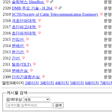
2321
슬링박스 SlingBox
운영
2320
DMB 주요 기술 - H.264
운영
2319
SCTE(Society of Cable Telecommunication Engineer)
운영
2318
극초단파대역
운영
2317
초단파고대역
운영
2316
초단파저대역
운영
2315
인입선
운영
2314
분배선
운영
2313
분기선
운영
2312
간선
운영
2311
틸트(TILT)
운영
2310
분배손실
운영
2309
단자간결합손실
운영
열린
1
페이지
2
페이지
3
페이지
4
페이지
5
페이지
6
페이지
7
페이
게시물 검색
검색대상
검색