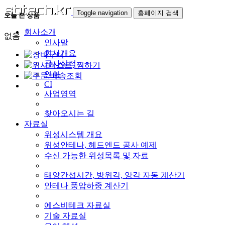
Toggle navigation
홈페이지 검색
오늘 본 상품
회사소개
없음
인사말
회사개요
공사실적
연혁
CI
사업영역
찾아오시는 길
자료실
위성시스템 개요
위성안테나, 헤드엔드 공사 예제
수신 가능한 위성목록 및 자료
태양간섭시간, 방위각, 앙각 자동 계산기
안테나 풍압하중 계산기
에스비테크 자료실
기술 자료실