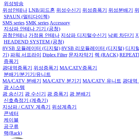
위성방송
위성안테나
LNB/피드혼
위성수신기
위성증폭기
위성분배기
SPAUN (멀티다이젝)
SMS series
SMK series
Accessory
지상파 안테나 기기 (공청)
공청안테나
가정용 안테나
지상파 디지털수신기
낙뢰 차단기
HEADEND SYSTEM (공청)
8VSB 모듈레이터 (디지털)
8VSB 리모듈레이터 (디지털)
디지털
기)
파워 서프라이
Diplex Filter
문자자막기
렉 (RACK)
REPEAT
증폭기
광대역증폭기
위성증폭기
MA/CATV증폭기
분배기/분기기/유니트
MA/CATV 분배기
MA/CATV 분기기
MA/CATV 유니트
광대역
광 시스템
광 송신기
광 수신기
광 증폭기
광 분배기
신호측정기 (계측기)
지상파 / CATV 계측기
위성계측기
콘넥터
케이블
공구류
랙(Rack)