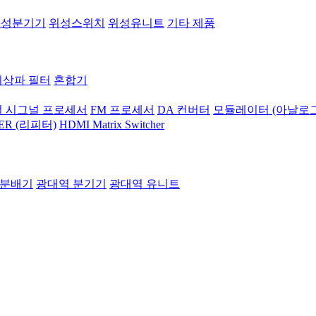
위성분기기
위성스위치
위성유니트
기타 제품
지상파 필터
혼합기
 시그널 프로세서
FM 프로세서
DA 컨버터
모듈레이터 (아날로그
ER (리피터)
HDMI Matrix Switcher
 분배기
광대역 분기기
광대역 유니트