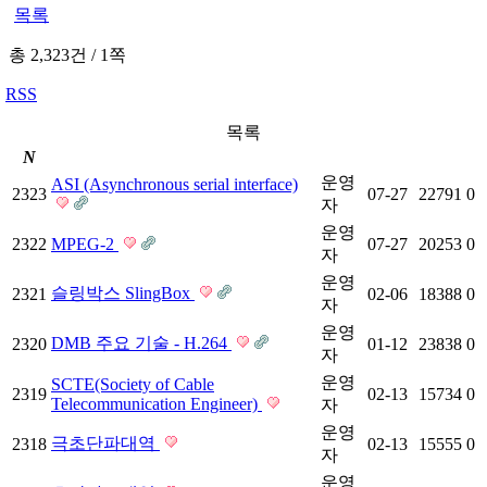
목록
총 2,323건
/
1쪽
RSS
목록
N
운영
ASI (Asynchronous serial interface)
2323
07-27
22791
0
자
운영
2322
MPEG-2
07-27
20253
0
자
운영
슬링박스 SlingBox
2321
02-06
18388
0
자
운영
DMB 주요 기술 - H.264
2320
01-12
23838
0
자
운영
SCTE(Society of Cable
2319
02-13
15734
0
Telecommunication Engineer)
자
운영
극초단파대역
2318
02-13
15555
0
자
운영