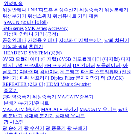
위성방송
위성안테나
LNB/피드혼
위성수신기
위성증폭기
위성분배기
위성분기기
위성스위치
위성유니트
기타 제품
SPAUN (멀티다이젝)
SMS series
SMK series
Accessory
지상파 안테나 기기 (공청)
공청안테나
가정용 안테나
지상파 디지털수신기
낙뢰 차단기
지상파 필터
혼합기
HEADEND SYSTEM (공청)
8VSB 모듈레이터 (디지털)
8VSB 리모듈레이터 (디지털)
디지
털 시그널 프로세서
FM 프로세서
DA 컨버터
모듈레이터 (아
날로그)
디바이더
컴바이너
헤드앰프
파워디스트리뷰터 (전원
분배기)
파워 서프라이
Diplex Filter
문자자막기
렉 (RACK)
REPEATER (리피터)
HDMI Matrix Switcher
증폭기
광대역증폭기
위성증폭기
MA/CATV증폭기
분배기/분기기/유니트
MA/CATV 분배기
MA/CATV 분기기
MA/CATV 유니트
광대
역 분배기
광대역 분기기
광대역 유니트
광 시스템
광 송신기
광 수신기
광 증폭기
광 분배기