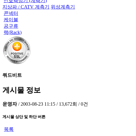
신호측정기 (계측기)
지상파 / CATV 계측기
위성계측기
콘넥터
케이블
공구류
랙(Rack)
쿼드비트
게시물 정보
운영자
/
2003-08-23 11:15
/
13,672회
/
0건
게시물 상단 및 하단 버튼
목록