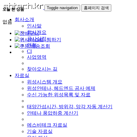
Toggle navigation
홈페이지 검색
오늘 본 상품
회사소개
없음
인사말
회사개요
공사실적
연혁
CI
사업영역
찾아오시는 길
자료실
위성시스템 개요
위성안테나, 헤드엔드 공사 예제
수신 가능한 위성목록 및 자료
태양간섭시간, 방위각, 앙각 자동 계산기
안테나 풍압하중 계산기
에스비테크 자료실
기술 자료실