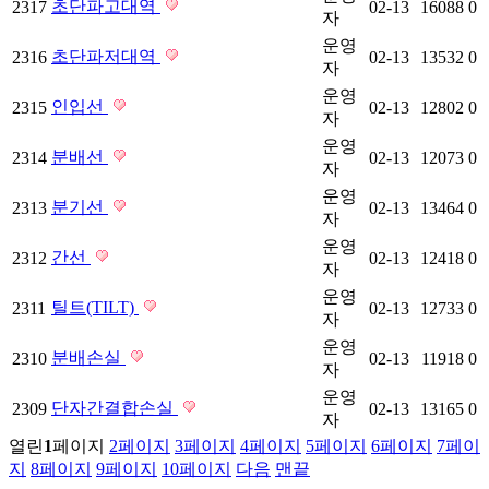
초단파고대역
2317
02-13
16088
0
자
운영
초단파저대역
2316
02-13
13532
0
자
운영
인입선
2315
02-13
12802
0
자
운영
분배선
2314
02-13
12073
0
자
운영
분기선
2313
02-13
13464
0
자
운영
간선
2312
02-13
12418
0
자
운영
틸트(TILT)
2311
02-13
12733
0
자
운영
분배손실
2310
02-13
11918
0
자
운영
단자간결합손실
2309
02-13
13165
0
자
열린
1
페이지
2
페이지
3
페이지
4
페이지
5
페이지
6
페이지
7
페이
지
8
페이지
9
페이지
10
페이지
다음
맨끝