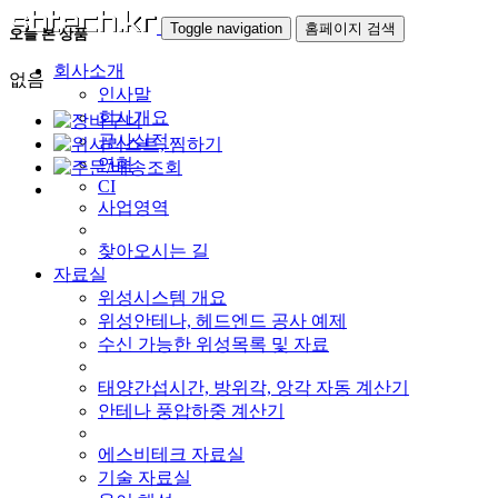
Toggle navigation
홈페이지 검색
오늘 본 상품
회사소개
없음
인사말
회사개요
공사실적
연혁
CI
사업영역
찾아오시는 길
자료실
위성시스템 개요
위성안테나, 헤드엔드 공사 예제
수신 가능한 위성목록 및 자료
태양간섭시간, 방위각, 앙각 자동 계산기
안테나 풍압하중 계산기
에스비테크 자료실
기술 자료실