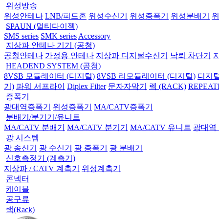
위성방송
위성안테나
LNB/피드혼
위성수신기
위성증폭기
위성분배기
SPAUN (멀티다이젝)
SMS series
SMK series
Accessory
지상파 안테나 기기 (공청)
공청안테나
가정용 안테나
지상파 디지털수신기
낙뢰 차단기
HEADEND SYSTEM (공청)
8VSB 모듈레이터 (디지털)
8VSB 리모듈레이터 (디지털)
디지털
기)
파워 서프라이
Diplex Filter
문자자막기
렉 (RACK)
REPEAT
증폭기
광대역증폭기
위성증폭기
MA/CATV증폭기
분배기/분기기/유니트
MA/CATV 분배기
MA/CATV 분기기
MA/CATV 유니트
광대역
광 시스템
광 송신기
광 수신기
광 증폭기
광 분배기
신호측정기 (계측기)
지상파 / CATV 계측기
위성계측기
콘넥터
케이블
공구류
랙(Rack)