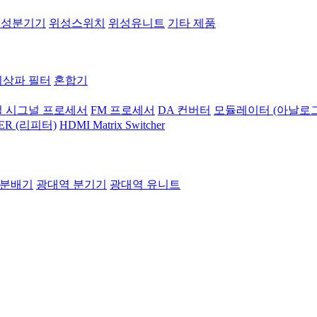
위성분기기
위성스위치
위성유니트
기타 제품
지상파 필터
혼합기
 시그널 프로세서
FM 프로세서
DA 컨버터
모듈레이터 (아날로그
ER (리피터)
HDMI Matrix Switcher
 분배기
광대역 분기기
광대역 유니트