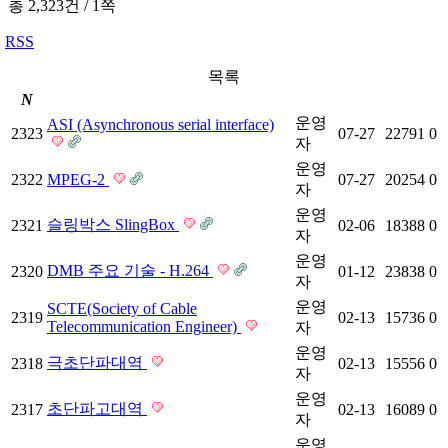
총 2,323건
/
1쪽
RSS
목록
N
운영
ASI (Asynchronous serial interface)
2323
07-27
22791
0
자
운영
2322
MPEG-2
07-27
20254
0
자
운영
슬링박스 SlingBox
2321
02-06
18388
0
자
운영
DMB 주요 기술 - H.264
2320
01-12
23838
0
자
운영
SCTE(Society of Cable
2319
02-13
15736
0
Telecommunication Engineer)
자
운영
극초단파대역
2318
02-13
15556
0
자
운영
초단파고대역
2317
02-13
16089
0
자
운영