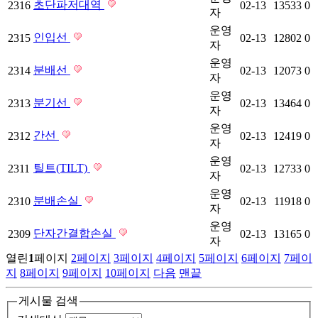
초단파저대역
2316
02-13
13533
0
자
운영
인입선
2315
02-13
12802
0
자
운영
분배선
2314
02-13
12073
0
자
운영
분기선
2313
02-13
13464
0
자
운영
간선
2312
02-13
12419
0
자
운영
틸트(TILT)
2311
02-13
12733
0
자
운영
분배손실
2310
02-13
11918
0
자
운영
단자간결합손실
2309
02-13
13165
0
자
열린
1
페이지
2
페이지
3
페이지
4
페이지
5
페이지
6
페이지
7
페이
지
8
페이지
9
페이지
10
페이지
다음
맨끝
게시물 검색