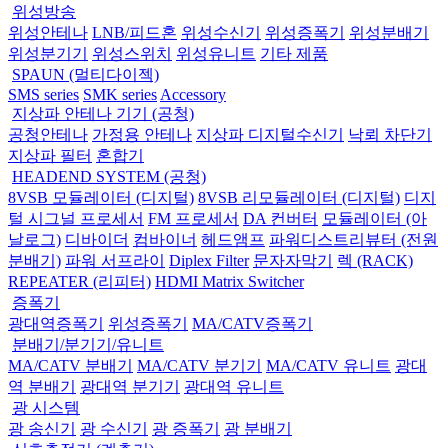
위성방송
위성안테나
LNB/피드혼
위성수신기
위성증폭기
위성분배기
위성분기기
위성스위치
위성유니트
기타 제품
SPAUN (멀티다이젝)
SMS series
SMK series
Accessory
지상파 안테나 기기 (공청)
공청안테나
가정용 안테나
지상파 디지털수신기
낙뢰 차단기
지상파 필터
혼합기
HEADEND SYSTEM (공청)
8VSB 모듈레이터 (디지털)
8VSB 리모듈레이터 (디지털)
디지
털 시그널 프로세서
FM 프로세서
DA 컨버터
모듈레이터 (아
날로그)
디바이더
컴바이너
헤드앰프
파워디스트리뷰터 (전원
분배기)
파워 서프라이
Diplex Filter
문자자막기
렉 (RACK)
REPEATER (리피터)
HDMI Matrix Switcher
증폭기
광대역증폭기
위성증폭기
MA/CATV증폭기
분배기/분기기/유니트
MA/CATV 분배기
MA/CATV 분기기
MA/CATV 유니트
광대
역 분배기
광대역 분기기
광대역 유니트
광 시스템
광 송신기
광 수신기
광 증폭기
광 분배기