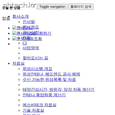
Toggle navigation
홈페이지 검색
오늘 본 상품
회사소개
없음
인사말
회사개요
공사실적
연혁
CI
사업영역
찾아오시는 길
자료실
위성시스템 개요
위성안테나, 헤드엔드 공사 예제
수신 가능한 위성목록 및 자료
태양간섭시간, 방위각, 앙각 자동 계산기
안테나 풍압하중 계산기
에스비테크 자료실
기술 자료실