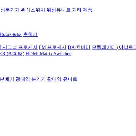
위성분기기
위성스위치
위성유니트
기타 제품
지상파 필터
혼합기
 시그널 프로세서
FM 프로세서
DA 컨버터
모듈레이터 (아날로그
ER (리피터)
HDMI Matrix Switcher
 분배기
광대역 분기기
광대역 유니트