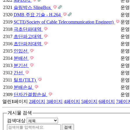
2322
MPEG-2
운영
2321
슬링박스 SlingBox
운영
2320
DMB 주요 기술 - H.264
운영
2319
SCTE(Society of Cable Telecommunication Engineer)
운영
2318
극초단파대역
운영
2317
초단파고대역
운영
2316
초단파저대역
운영
2315
인입선
운영
2314
분배선
운영
2313
분기선
운영
2312
간선
운영
2311
틸트(TILT)
운영
2310
분배손실
운영
2309
단자간결합손실
운영
열린
1
페이지
2
페이지
3
페이지
4
페이지
5
페이지
6
페이지
7
페이
게시물 검색
검색대상
검색