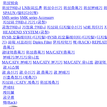
위성방송
위성안테나
LNB/피드혼
위성수신기
위성증폭기
위성분배기
SPAUN (멀티다이젝)
SMS series
SMK series
Accessory
지상파 안테나 기기 (공청)
공청안테나
가정용 안테나
지상파 디지털수신기
낙뢰 차단기
HEADEND SYSTEM (공청)
8VSB 모듈레이터 (디지털)
8VSB 리모듈레이터 (디지털)
디지털
기)
파워 서프라이
Diplex Filter
문자자막기
렉 (RACK)
REPEAT
증폭기
광대역증폭기
위성증폭기
MA/CATV증폭기
분배기/분기기/유니트
MA/CATV 분배기
MA/CATV 분기기
MA/CATV 유니트
광대역
광 시스템
광 송신기
광 수신기
광 증폭기
광 분배기
신호측정기 (계측기)
지상파 / CATV 계측기
위성계측기
콘넥터
케이블
공구류
랙(Rack)