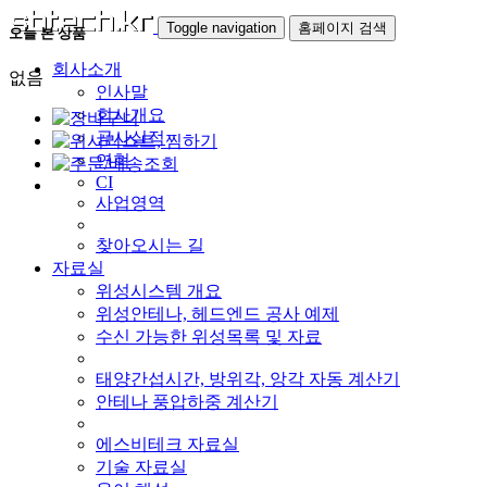
Toggle navigation
홈페이지 검색
오늘 본 상품
회사소개
없음
인사말
회사개요
공사실적
연혁
CI
사업영역
찾아오시는 길
자료실
위성시스템 개요
위성안테나, 헤드엔드 공사 예제
수신 가능한 위성목록 및 자료
태양간섭시간, 방위각, 앙각 자동 계산기
안테나 풍압하중 계산기
에스비테크 자료실
기술 자료실