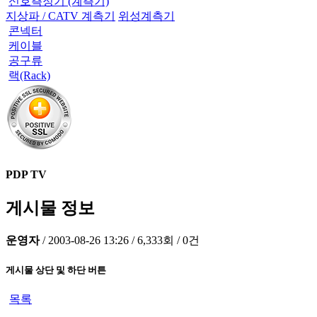
신호측정기 (계측기)
지상파 / CATV 계측기
위성계측기
콘넥터
케이블
공구류
랙(Rack)
PDP TV
게시물 정보
운영자
/
2003-08-26 13:26
/
6,333회
/
0건
게시물 상단 및 하단 버튼
목록