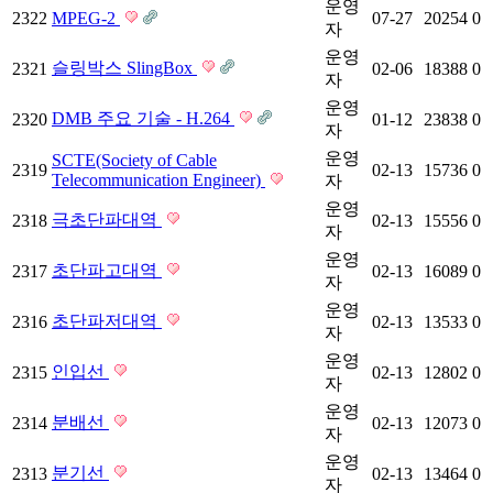
운영
2322
MPEG-2
07-27
20254
0
자
운영
슬링박스 SlingBox
2321
02-06
18388
0
자
운영
DMB 주요 기술 - H.264
2320
01-12
23838
0
자
운영
SCTE(Society of Cable
2319
02-13
15736
0
Telecommunication Engineer)
자
운영
극초단파대역
2318
02-13
15556
0
자
운영
초단파고대역
2317
02-13
16089
0
자
운영
초단파저대역
2316
02-13
13533
0
자
운영
인입선
2315
02-13
12802
0
자
운영
분배선
2314
02-13
12073
0
자
운영
분기선
2313
02-13
13464
0
자