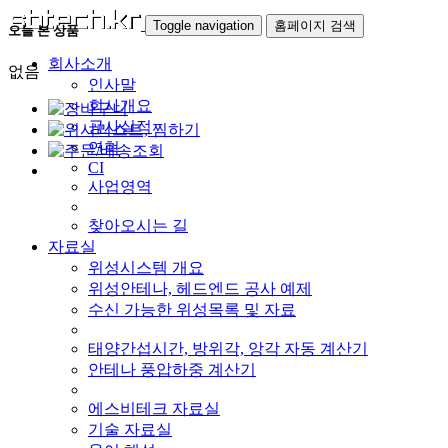
Toggle navigation
홈페이지 검색
오늘 본 상품
회사소개
없음
인사말
회사개요
공사실적
연혁
CI
사업영역
찾아오시는 길
자료실
위성시스템 개요
위성안테나, 헤드엔드 공사 예제
수신 가능한 위성목록 및 자료
태양간섭시간, 방위각, 앙각 자동 계산기
안테나 풍압하중 계산기
에스비테크 자료실
기술 자료실