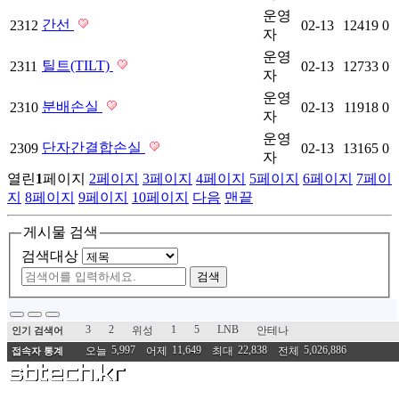
운영
간선
2312
02-13
12419
0
자
운영
틸트(TILT)
2311
02-13
12733
0
자
운영
분배손실
2310
02-13
11918
0
자
운영
단자간결합손실
2309
02-13
13165
0
자
열린
1
페이지
2
페이지
3
페이지
4
페이지
5
페이지
6
페이지
7
페이
지
8
페이지
9
페이지
10
페이지
다음
맨끝
게시물 검색
검색대상
검색
3
2
1
5
LNB
위성
안테나
인기 검색어
5,997
11,649
22,838
5,026,886
오늘
어제
최대
전체
접속자 통계