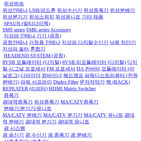
위성방송
위성안테나
LNB/피드혼
위성수신기
위성증폭기
위성분배기
위성분기기
위성스위치
위성유니트
기타 제품
SPAUN (멀티다이젝)
SMS series
SMK series
Accessory
지상파 안테나 기기 (공청)
공청안테나
가정용 안테나
지상파 디지털수신기
낙뢰 차단기
지상파 필터
혼합기
HEADEND SYSTEM (공청)
8VSB 모듈레이터 (디지털)
8VSB 리모듈레이터 (디지털)
디지
털 시그널 프로세서
FM 프로세서
DA 컨버터
모듈레이터 (아
날로그)
디바이더
컴바이너
헤드앰프
파워디스트리뷰터 (전원
분배기)
파워 서프라이
Diplex Filter
문자자막기
렉 (RACK)
REPEATER (리피터)
HDMI Matrix Switcher
증폭기
광대역증폭기
위성증폭기
MA/CATV증폭기
분배기/분기기/유니트
MA/CATV 분배기
MA/CATV 분기기
MA/CATV 유니트
광대
역 분배기
광대역 분기기
광대역 유니트
광 시스템
광 송신기
광 수신기
광 증폭기
광 분배기