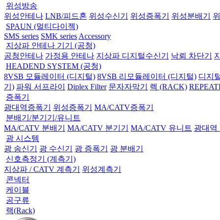
위성방송
위성안테나
LNB/피드혼
위성수신기
위성증폭기
위성분배기
SPAUN (멀티다이젝)
SMS series
SMK series
Accessory
지상파 안테나 기기 (공청)
공청안테나
가정용 안테나
지상파 디지털수신기
낙뢰 차단기
HEADEND SYSTEM (공청)
8VSB 모듈레이터 (디지털)
8VSB 리모듈레이터 (디지털)
디지털
기)
파워 서프라이
Diplex Filter
문자자막기
렉 (RACK)
REPEAT
증폭기
광대역증폭기
위성증폭기
MA/CATV증폭기
분배기/분기기/유니트
MA/CATV 분배기
MA/CATV 분기기
MA/CATV 유니트
광대역
광 시스템
광 송신기
광 수신기
광 증폭기
광 분배기
신호측정기 (계측기)
지상파 / CATV 계측기
위성계측기
콘넥터
케이블
공구류
랙(Rack)