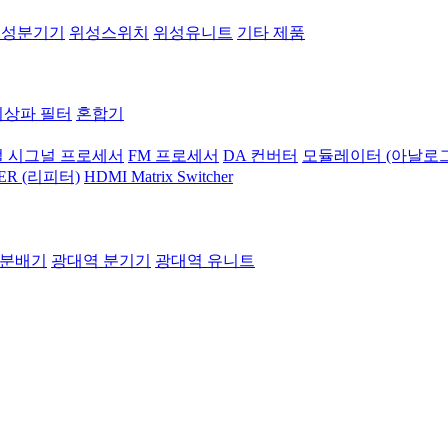
위성분기기
위성스위치
위성유니트
기타 제품
지상파 필터
혼합기
 시그널 프로세서
FM 프로세서
DA 컨버터
모듈레이터 (아날로그
ER (리피터)
HDMI Matrix Switcher
 분배기
광대역 분기기
광대역 유니트