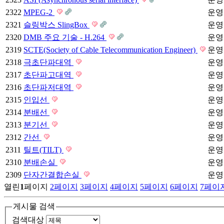
2322
MPEG-2
운영
2321
슬링박스 SlingBox
운영
2320
DMB 주요 기술 - H.264
운영
2319
SCTE(Society of Cable Telecommunication Engineer)
운영
2318
극초단파대역
운영
2317
초단파고대역
운영
2316
초단파저대역
운영
2315
인입선
운영
2314
분배선
운영
2313
분기선
운영
2312
간선
운영
2311
틸트(TILT)
운영
2310
분배손실
운영
2309
단자간결합손실
운영
열린
1
페이지
2
페이지
3
페이지
4
페이지
5
페이지
6
페이지
7
페이
게시물 검색
검색대상