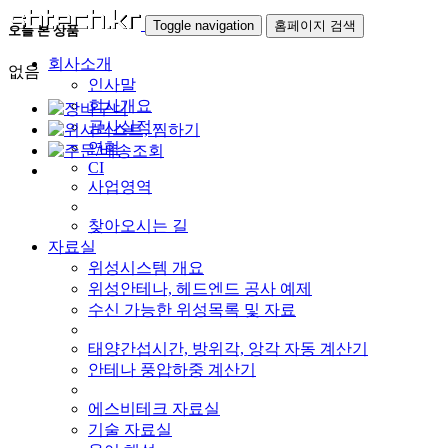
Toggle navigation
홈페이지 검색
오늘 본 상품
회사소개
없음
인사말
회사개요
공사실적
연혁
CI
사업영역
찾아오시는 길
자료실
위성시스템 개요
위성안테나, 헤드엔드 공사 예제
수신 가능한 위성목록 및 자료
태양간섭시간, 방위각, 앙각 자동 계산기
안테나 풍압하중 계산기
에스비테크 자료실
기술 자료실