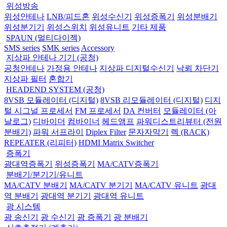
위성방송
위성안테나
LNB/피드혼
위성수신기
위성증폭기
위성분배기
위성분기기
위성스위치
위성유니트
기타 제품
SPAUN (멀티다이젝)
SMS series
SMK series
Accessory
지상파 안테나 기기 (공청)
공청안테나
가정용 안테나
지상파 디지털수신기
낙뢰 차단기
지상파 필터
혼합기
HEADEND SYSTEM (공청)
8VSB 모듈레이터 (디지털)
8VSB 리모듈레이터 (디지털)
디지
털 시그널 프로세서
FM 프로세서
DA 컨버터
모듈레이터 (아
날로그)
디바이더
컴바이너
헤드앰프
파워디스트리뷰터 (전원
분배기)
파워 서프라이
Diplex Filter
문자자막기
렉 (RACK)
REPEATER (리피터)
HDMI Matrix Switcher
증폭기
광대역증폭기
위성증폭기
MA/CATV증폭기
분배기/분기기/유니트
MA/CATV 분배기
MA/CATV 분기기
MA/CATV 유니트
광대
역 분배기
광대역 분기기
광대역 유니트
광 시스템
광 송신기
광 수신기
광 증폭기
광 분배기