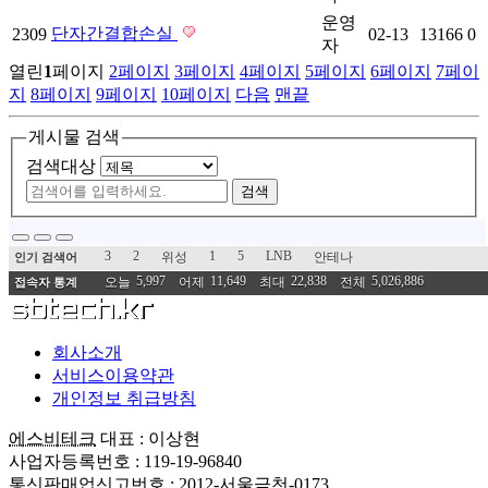
운영
단자간결합손실
2309
02-13
13166
0
자
열린
1
페이지
2
페이지
3
페이지
4
페이지
5
페이지
6
페이지
7
페이
지
8
페이지
9
페이지
10
페이지
다음
맨끝
게시물 검색
검색대상
검색
3
2
1
5
LNB
위성
안테나
인기 검색어
5,997
11,649
22,838
5,026,886
오늘
어제
최대
전체
접속자 통계
회사소개
서비스이용약관
개인정보 취급방침
에스비테크
대표 : 이상현
사업자등록번호 : 119-19-96840
통신판매업신고번호 : 2012-서울금천-0173