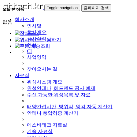
Toggle navigation
홈페이지 검색
오늘 본 상품
회사소개
없음
인사말
회사개요
공사실적
연혁
CI
사업영역
찾아오시는 길
자료실
위성시스템 개요
위성안테나, 헤드엔드 공사 예제
수신 가능한 위성목록 및 자료
태양간섭시간, 방위각, 앙각 자동 계산기
안테나 풍압하중 계산기
에스비테크 자료실
기술 자료실