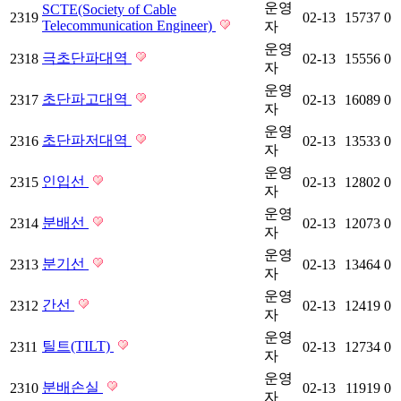
운영
SCTE(Society of Cable
2319
02-13
15737
0
Telecommunication Engineer)
자
운영
극초단파대역
2318
02-13
15556
0
자
운영
초단파고대역
2317
02-13
16089
0
자
운영
초단파저대역
2316
02-13
13533
0
자
운영
인입선
2315
02-13
12802
0
자
운영
분배선
2314
02-13
12073
0
자
운영
분기선
2313
02-13
13464
0
자
운영
간선
2312
02-13
12419
0
자
운영
틸트(TILT)
2311
02-13
12734
0
자
운영
분배손실
2310
02-13
11919
0
자