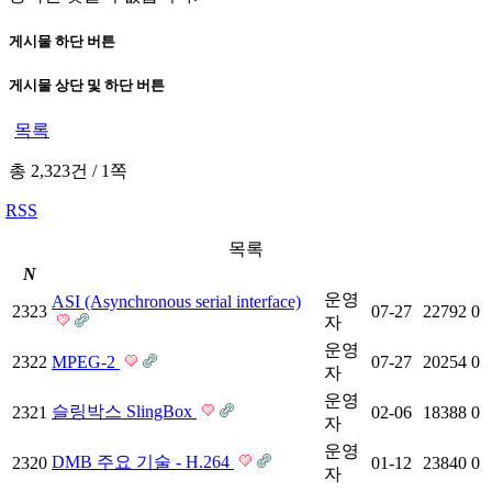
게시물 하단 버튼
게시물 상단 및 하단 버튼
목록
총 2,323건
/
1쪽
RSS
목록
N
운영
ASI (Asynchronous serial interface)
2323
07-27
22792
0
자
운영
2322
MPEG-2
07-27
20254
0
자
운영
슬링박스 SlingBox
2321
02-06
18388
0
자
운영
DMB 주요 기술 - H.264
2320
01-12
23840
0
자