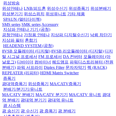
위성방송
위성안테나
LNB/피드혼
위성수신기
위성증폭기
위성분배기
위성분기기
위성스위치
위성유니트
기타 제품
SPAUN (멀티다이젝)
SMS series
SMK series
Accessory
지상파 안테나 기기 (공청)
공청안테나
가정용 안테나
지상파 디지털수신기
낙뢰 차단기
지상파 필터
혼합기
HEADEND SYSTEM (공청)
8VSB 모듈레이터 (디지털)
8VSB 리모듈레이터 (디지털)
디지
털 시그널 프로세서
FM 프로세서
DA 컨버터
모듈레이터 (아
날로그)
디바이더
컴바이너
헤드앰프
파워디스트리뷰터 (전원
분배기)
파워 서프라이
Diplex Filter
문자자막기
렉 (RACK)
REPEATER (리피터)
HDMI Matrix Switcher
증폭기
광대역증폭기
위성증폭기
MA/CATV증폭기
분배기/분기기/유니트
MA/CATV 분배기
MA/CATV 분기기
MA/CATV 유니트
광대
역 분배기
광대역 분기기
광대역 유니트
광 시스템
광 송신기
광 수신기
광 증폭기
광 분배기