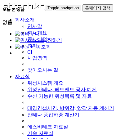
Toggle navigation
홈페이지 검색
오늘 본 상품
회사소개
없음
인사말
회사개요
공사실적
연혁
CI
사업영역
찾아오시는 길
자료실
위성시스템 개요
위성안테나, 헤드엔드 공사 예제
수신 가능한 위성목록 및 자료
태양간섭시간, 방위각, 앙각 자동 계산기
안테나 풍압하중 계산기
에스비테크 자료실
기술 자료실