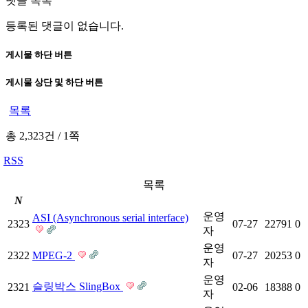
댓글 목록
등록된 댓글이 없습니다.
게시물 하단 버튼
게시물 상단 및 하단 버튼
목록
총 2,323건
/
1쪽
RSS
목록
N
운영
ASI (Asynchronous serial interface)
2323
07-27
22791
0
자
운영
2322
MPEG-2
07-27
20253
0
자
운영
슬링박스 SlingBox
2321
02-06
18388
0
자