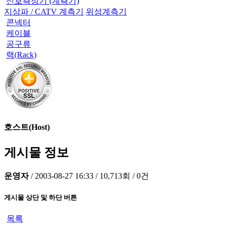
신호측정기 (계측기)
지상파 / CATV 계측기
위성계측기
콘넥터
케이블
공구류
랙(Rack)
호스트(Host)
게시물 정보
운영자
/
2003-08-27 16:33
/
10,713회
/
0건
게시물 상단 및 하단 버튼
목록