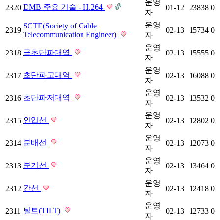
운영
DMB 주요 기술 - H.264
2320
01-12
23838
0
자
운영
SCTE(Society of Cable
2319
02-13
15734
0
Telecommunication Engineer)
자
운영
극초단파대역
2318
02-13
15555
0
자
운영
초단파고대역
2317
02-13
16088
0
자
운영
초단파저대역
2316
02-13
13532
0
자
운영
인입선
2315
02-13
12802
0
자
운영
분배선
2314
02-13
12073
0
자
운영
분기선
2313
02-13
13464
0
자
운영
간선
2312
02-13
12418
0
자
운영
틸트(TILT)
2311
02-13
12733
0
자