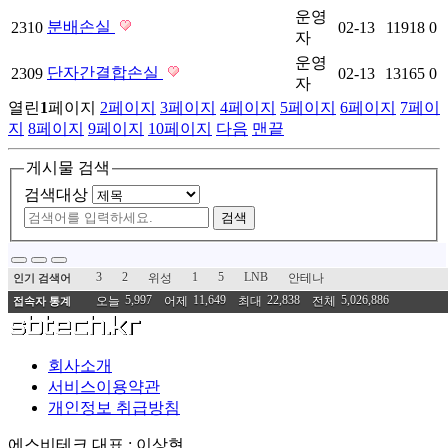
운영
분배손실
2310
02-13
11918
0
자
운영
단자간결합손실
2309
02-13
13165
0
자
열린
1
페이지
2
페이지
3
페이지
4
페이지
5
페이지
6
페이지
7
페이
지
8
페이지
9
페이지
10
페이지
다음
맨끝
게시물 검색
검색대상
검색
3
2
1
5
LNB
위성
안테나
인기 검색어
5,997
11,649
22,838
5,026,886
오늘
어제
최대
전체
접속자 통계
회사소개
서비스이용약관
개인정보 취급방침
에스비테크
대표 : 이상현