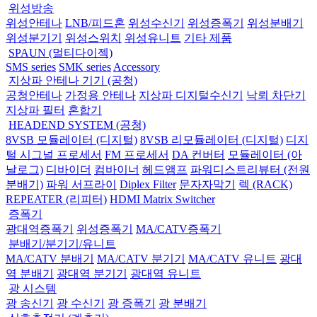
위성방송
위성안테나
LNB/피드혼
위성수신기
위성증폭기
위성분배기
위성분기기
위성스위치
위성유니트
기타 제품
SPAUN (멀티다이젝)
SMS series
SMK series
Accessory
지상파 안테나 기기 (공청)
공청안테나
가정용 안테나
지상파 디지털수신기
낙뢰 차단기
지상파 필터
혼합기
HEADEND SYSTEM (공청)
8VSB 모듈레이터 (디지털)
8VSB 리모듈레이터 (디지털)
디지
털 시그널 프로세서
FM 프로세서
DA 컨버터
모듈레이터 (아
날로그)
디바이더
컴바이너
헤드앰프
파워디스트리뷰터 (전원
분배기)
파워 서프라이
Diplex Filter
문자자막기
렉 (RACK)
REPEATER (리피터)
HDMI Matrix Switcher
증폭기
광대역증폭기
위성증폭기
MA/CATV증폭기
분배기/분기기/유니트
MA/CATV 분배기
MA/CATV 분기기
MA/CATV 유니트
광대
역 분배기
광대역 분기기
광대역 유니트
광 시스템
광 송신기
광 수신기
광 증폭기
광 분배기