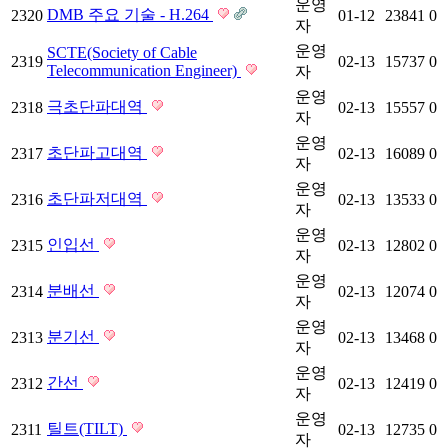
운영
DMB 주요 기술 - H.264
2320
01-12
23841
0
자
운영
SCTE(Society of Cable
2319
02-13
15737
0
Telecommunication Engineer)
자
운영
극초단파대역
2318
02-13
15557
0
자
운영
초단파고대역
2317
02-13
16089
0
자
운영
초단파저대역
2316
02-13
13533
0
자
운영
인입선
2315
02-13
12802
0
자
운영
분배선
2314
02-13
12074
0
자
운영
분기선
2313
02-13
13468
0
자
운영
간선
2312
02-13
12419
0
자
운영
틸트(TILT)
2311
02-13
12735
0
자