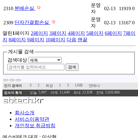
운영
분배손실
2310
02-13
11919
0
자
운영
단자간결합손실
2309
02-13
13167
0
자
열린
1
페이지
2
페이지
3
페이지
4
페이지
5
페이지
6
페이지
7
페이
지
8
페이지
9
페이지
10
페이지
다음
맨끝
게시물 검색
검색대상
검색
3
2
1
5
LNB
위성
안테나
인기 검색어
5,997
11,649
22,838
5,026,886
오늘
어제
최대
전체
접속자 통계
회사소개
서비스이용약관
개인정보 취급방침
에스비테크
대표 : 이상현