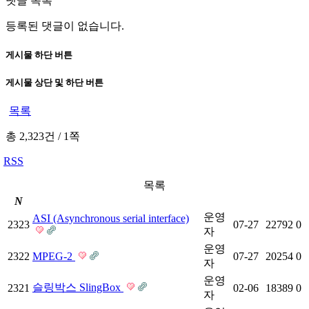
댓글 목록
등록된 댓글이 없습니다.
게시물 하단 버튼
게시물 상단 및 하단 버튼
목록
총 2,323건
/
1쪽
RSS
목록
N
운영
ASI (Asynchronous serial interface)
2323
07-27
22792
0
자
운영
2322
MPEG-2
07-27
20254
0
자
운영
슬링박스 SlingBox
2321
02-06
18389
0
자