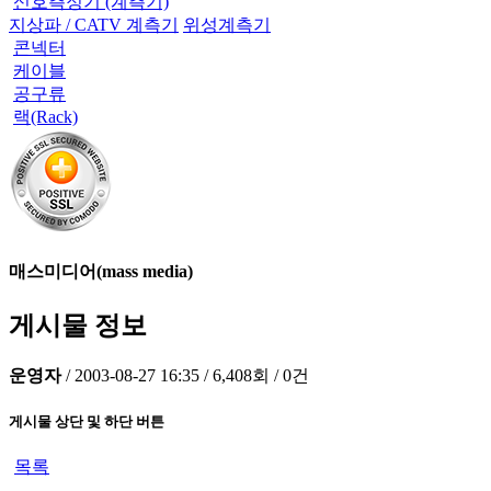
신호측정기 (계측기)
지상파 / CATV 계측기
위성계측기
콘넥터
케이블
공구류
랙(Rack)
매스미디어(mass media)
게시물 정보
운영자
/
2003-08-27 16:35
/
6,408회
/
0건
게시물 상단 및 하단 버튼
목록