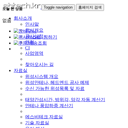
Toggle navigation
홈페이지 검색
오늘 본 상품
회사소개
없음
인사말
회사개요
공사실적
연혁
CI
사업영역
찾아오시는 길
자료실
위성시스템 개요
위성안테나, 헤드엔드 공사 예제
수신 가능한 위성목록 및 자료
태양간섭시간, 방위각, 앙각 자동 계산기
안테나 풍압하중 계산기
에스비테크 자료실
기술 자료실