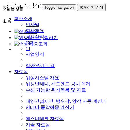
Toggle navigation
홈페이지 검색
오늘 본 상품
회사소개
없음
인사말
회사개요
공사실적
연혁
CI
사업영역
찾아오시는 길
자료실
위성시스템 개요
위성안테나, 헤드엔드 공사 예제
수신 가능한 위성목록 및 자료
태양간섭시간, 방위각, 앙각 자동 계산기
안테나 풍압하중 계산기
에스비테크 자료실
기술 자료실