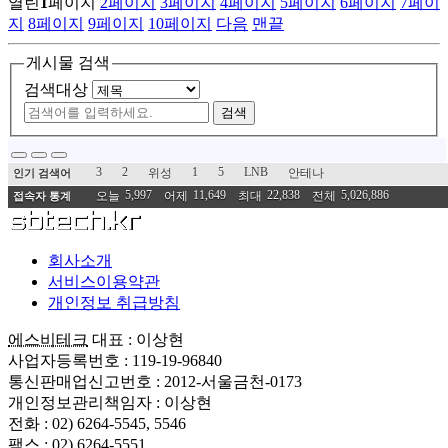
열린
1
페이지
2
페이지
3
페이지
4
페이지
5
페이지
6
페이지
7
페이
지
8
페이지
9
페이지
10
페이지
다음
맨끝
게시물 검색
검색대상
검색
3
2
1
5
LNB
위성
안테나
인기 검색어
5,997
11,649
22,838
5,026,886
오늘
어제
최대
전체
접속자 통계
회사소개
서비스이용약관
개인정보 취급방침
에스비테크
대표 : 이상현
사업자등록번호 : 119-19-96840
통신판매업신고번호 : 2012-서울금천-0173
개인정보관리책임자 : 이상현
전화 : 02) 6264-5545, 5546
팩스 : 02) 6264-5551