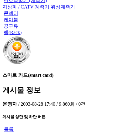
신호측정기 (계측기)
지상파 / CATV 계측기
위성계측기
콘넥터
케이블
공구류
랙(Rack)
스마트 카드(smart card)
게시물 정보
운영자
/
2003-08-28 17:40
/
9,860회
/
0건
게시물 상단 및 하단 버튼
목록