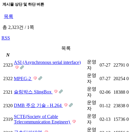
게시물 상단 및 하단 버튼
목록
총 2,323건
/
1쪽
RSS
목록
N
운영
ASI (Asynchronous serial interface)
2323
07-27
22791
0
자
운영
2322
MPEG-2
07-27
20254
0
자
운영
슬링박스 SlingBox
2321
02-06
18388
0
자
운영
DMB 주요 기술 - H.264
2320
01-12
23838
0
자
운영
SCTE(Society of Cable
2319
02-13
15736
0
Telecommunication Engineer)
자
운영