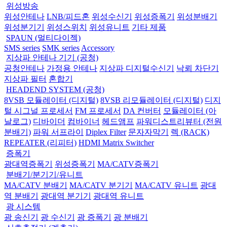
위성방송
위성안테나
LNB/피드혼
위성수신기
위성증폭기
위성분배기
위성분기기
위성스위치
위성유니트
기타 제품
SPAUN (멀티다이젝)
SMS series
SMK series
Accessory
지상파 안테나 기기 (공청)
공청안테나
가정용 안테나
지상파 디지털수신기
낙뢰 차단기
지상파 필터
혼합기
HEADEND SYSTEM (공청)
8VSB 모듈레이터 (디지털)
8VSB 리모듈레이터 (디지털)
디지
털 시그널 프로세서
FM 프로세서
DA 컨버터
모듈레이터 (아
날로그)
디바이더
컴바이너
헤드앰프
파워디스트리뷰터 (전원
분배기)
파워 서프라이
Diplex Filter
문자자막기
렉 (RACK)
REPEATER (리피터)
HDMI Matrix Switcher
증폭기
광대역증폭기
위성증폭기
MA/CATV증폭기
분배기/분기기/유니트
MA/CATV 분배기
MA/CATV 분기기
MA/CATV 유니트
광대
역 분배기
광대역 분기기
광대역 유니트
광 시스템
광 송신기
광 수신기
광 증폭기
광 분배기