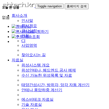
Toggle navigation
홈페이지 검색
오늘 본 상품
회사소개
없음
인사말
회사개요
공사실적
연혁
CI
사업영역
찾아오시는 길
자료실
위성시스템 개요
위성안테나, 헤드엔드 공사 예제
수신 가능한 위성목록 및 자료
태양간섭시간, 방위각, 앙각 자동 계산기
안테나 풍압하중 계산기
에스비테크 자료실
기술 자료실