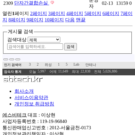
단자간결합손실
2309
02-13
13159
0
자
열린
1
페이지
2
페이지
3
페이지
4
페이지
5
페이지
6
페이지
7
페이
지
8
페이지
9
페이지
10
페이지
다음
맨끝
게시물 검색
검색대상
검색
3
2
1
5
Lnb
위성
안테나
인기 검색어
5,997
11,649
22,838
5,026,886
오늘
어제
최대
전체
접속자 통계
회사소개
서비스이용약관
개인정보 취급방침
에스비테크
대표 : 이상현
사업자등록번호 : 119-19-96840
통신판매업신고번호 : 2012-서울금천-0173
개인정보관리책임자 : 이상현