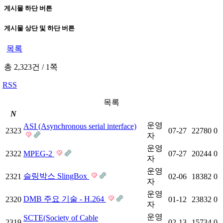
게시물 하단 버튼
게시물 상단 및 하단 버튼
목록
총 2,323건
/
1쪽
RSS
목록
N
운영
ASI (Asynchronous serial interface)
2323
07-27
22780
0
자
운영
2322
MPEG-2
07-27
20244
0
자
운영
슬링박스 SlingBox
2321
02-06
18382
0
자
운영
DMB 주요 기술 - H.264
2320
01-12
23832
0
자
운영
SCTE(Society of Cable
2319
02-13
15734
0