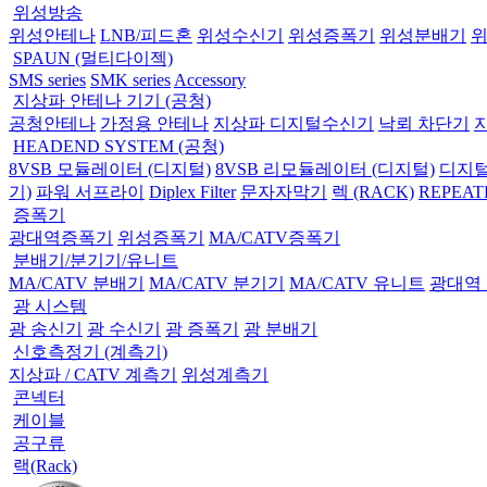
위성방송
위성안테나
LNB/피드혼
위성수신기
위성증폭기
위성분배기
SPAUN (멀티다이젝)
SMS series
SMK series
Accessory
지상파 안테나 기기 (공청)
공청안테나
가정용 안테나
지상파 디지털수신기
낙뢰 차단기
HEADEND SYSTEM (공청)
8VSB 모듈레이터 (디지털)
8VSB 리모듈레이터 (디지털)
디지털
기)
파워 서프라이
Diplex Filter
문자자막기
렉 (RACK)
REPEAT
증폭기
광대역증폭기
위성증폭기
MA/CATV증폭기
분배기/분기기/유니트
MA/CATV 분배기
MA/CATV 분기기
MA/CATV 유니트
광대역
광 시스템
광 송신기
광 수신기
광 증폭기
광 분배기
신호측정기 (계측기)
지상파 / CATV 계측기
위성계측기
콘넥터
케이블
공구류
랙(Rack)