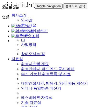
Toggle navigation
홈페이지 검색
오늘 본 상품
회사소개
없음
인사말
회사개요
공사실적
연혁
CI
사업영역
찾아오시는 길
자료실
위성시스템 개요
위성안테나, 헤드엔드 공사 예제
수신 가능한 위성목록 및 자료
태양간섭시간, 방위각, 앙각 자동 계산기
안테나 풍압하중 계산기
에스비테크 자료실
기술 자료실