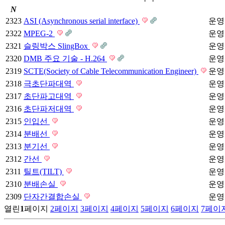
N
2323
ASI (Asynchronous serial interface)
운영
2322
MPEG-2
운영
2321
슬링박스 SlingBox
운영
2320
DMB 주요 기술 - H.264
운영
2319
SCTE(Society of Cable Telecommunication Engineer)
운영
2318
극초단파대역
운영
2317
초단파고대역
운영
2316
초단파저대역
운영
2315
인입선
운영
2314
분배선
운영
2313
분기선
운영
2312
간선
운영
2311
틸트(TILT)
운영
2310
분배손실
운영
2309
단자간결합손실
운영
열린
1
페이지
2
페이지
3
페이지
4
페이지
5
페이지
6
페이지
7
페이