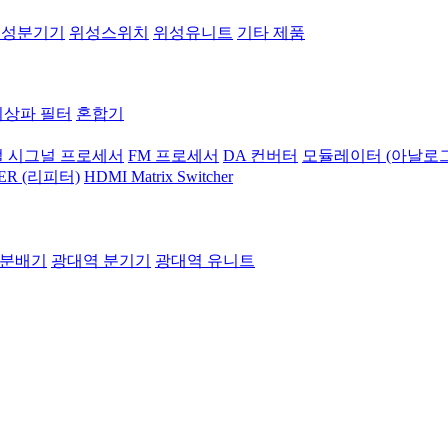
위성분기기
위성스위치
위성유니트
기타 제품
지상파 필터
혼합기
 시그널 프로세서
FM 프로세서
DA 컨버터
모듈레이터 (아날로그
ER (리피터)
HDMI Matrix Switcher
 분배기
광대역 분기기
광대역 유니트