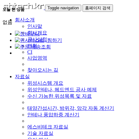
Toggle navigation
홈페이지 검색
오늘 본 상품
회사소개
없음
인사말
회사개요
공사실적
연혁
CI
사업영역
찾아오시는 길
자료실
위성시스템 개요
위성안테나, 헤드엔드 공사 예제
수신 가능한 위성목록 및 자료
태양간섭시간, 방위각, 앙각 자동 계산기
안테나 풍압하중 계산기
에스비테크 자료실
기술 자료실