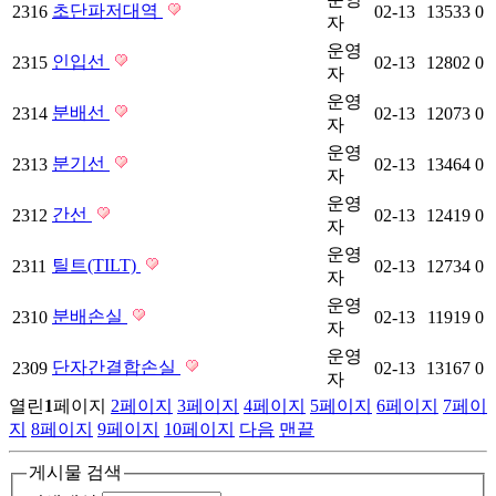
초단파저대역
2316
02-13
13533
0
자
운영
인입선
2315
02-13
12802
0
자
운영
분배선
2314
02-13
12073
0
자
운영
분기선
2313
02-13
13464
0
자
운영
간선
2312
02-13
12419
0
자
운영
틸트(TILT)
2311
02-13
12734
0
자
운영
분배손실
2310
02-13
11919
0
자
운영
단자간결합손실
2309
02-13
13167
0
자
열린
1
페이지
2
페이지
3
페이지
4
페이지
5
페이지
6
페이지
7
페이
지
8
페이지
9
페이지
10
페이지
다음
맨끝
게시물 검색