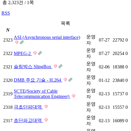
총 2,323건
/
1쪽
RSS
목록
N
운영
ASI (Asynchronous serial interface)
2323
07-27
22792
0
자
운영
2322
MPEG-2
07-27
20254
0
자
운영
슬링박스 SlingBox
2321
02-06
18388
0
자
운영
DMB 주요 기술 - H.264
2320
01-12
23840
0
자
운영
SCTE(Society of Cable
2319
02-13
15737
0
Telecommunication Engineer)
자
운영
극초단파대역
2318
02-13
15557
0
자
운영
초단파고대역
2317
02-13
16089
0
자
운영