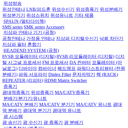
위성방송
위성안테나
LNB/피드혼
위성수신기
위성증폭기
위성분배기
위성분기기
위성스위치
위성유니트
기타 제품
SPAUN (멀티다이젝)
SMS series
SMK series
Accessory
지상파 안테나 기기 (공청)
공청안테나
가정용 안테나
지상파 디지털수신기
낙뢰 차단기
지상파 필터
혼합기
HEADEND SYSTEM (공청)
8VSB 모듈레이터 (디지털)
8VSB 리모듈레이터 (디지털)
디지
털 시그널 프로세서
FM 프로세서
DA 컨버터
모듈레이터 (아
날로그)
디바이더
컴바이너
헤드앰프
파워디스트리뷰터 (전원
분배기)
파워 서프라이
Diplex Filter
문자자막기
렉 (RACK)
REPEATER (리피터)
HDMI Matrix Switcher
증폭기
광대역증폭기
위성증폭기
MA/CATV증폭기
분배기/분기기/유니트
MA/CATV 분배기
MA/CATV 분기기
MA/CATV 유니트
광대
역 분배기
광대역 분기기
광대역 유니트
광 시스템
광 송신기
광 수신기
광 증폭기
광 분배기