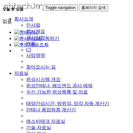
Toggle navigation
홈페이지 검색
오늘 본 상품
회사소개
없음
인사말
회사개요
공사실적
연혁
CI
사업영역
찾아오시는 길
자료실
위성시스템 개요
위성안테나, 헤드엔드 공사 예제
수신 가능한 위성목록 및 자료
태양간섭시간, 방위각, 앙각 자동 계산기
안테나 풍압하중 계산기
에스비테크 자료실
기술 자료실