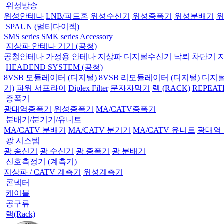
위성방송
위성안테나
LNB/피드혼
위성수신기
위성증폭기
위성분배기
SPAUN (멀티다이젝)
SMS series
SMK series
Accessory
지상파 안테나 기기 (공청)
공청안테나
가정용 안테나
지상파 디지털수신기
낙뢰 차단기
HEADEND SYSTEM (공청)
8VSB 모듈레이터 (디지털)
8VSB 리모듈레이터 (디지털)
디지털
기)
파워 서프라이
Diplex Filter
문자자막기
렉 (RACK)
REPEAT
증폭기
광대역증폭기
위성증폭기
MA/CATV증폭기
분배기/분기기/유니트
MA/CATV 분배기
MA/CATV 분기기
MA/CATV 유니트
광대역
광 시스템
광 송신기
광 수신기
광 증폭기
광 분배기
신호측정기 (계측기)
지상파 / CATV 계측기
위성계측기
콘넥터
케이블
공구류
랙(Rack)