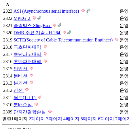
N
2323
ASI (Asynchronous serial interface)
운영
2322
MPEG-2
운영
2321
슬링박스 SlingBox
운영
2320
DMB 주요 기술 - H.264
운영
2319
SCTE(Society of Cable Telecommunication Engineer)
운영
2318
극초단파대역
운영
2317
초단파고대역
운영
2316
초단파저대역
운영
2315
인입선
운영
2314
분배선
운영
2313
분기선
운영
2312
간선
운영
2311
틸트(TILT)
운영
2310
분배손실
운영
2309
단자간결합손실
운영
열린
1
페이지
2
페이지
3
페이지
4
페이지
5
페이지
6
페이지
7
페이