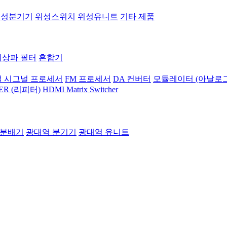
위성분기기
위성스위치
위성유니트
기타 제품
지상파 필터
혼합기
 시그널 프로세서
FM 프로세서
DA 컨버터
모듈레이터 (아날로그
ER (리피터)
HDMI Matrix Switcher
 분배기
광대역 분기기
광대역 유니트